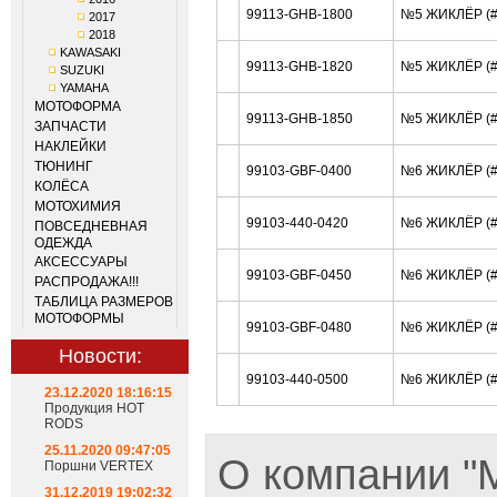
99113-GHB-1800
№5 ЖИКЛЁР (#
2017
2018
KAWASAKI
99113-GHB-1820
№5 ЖИКЛЁР (#
SUZUKI
YAMAHA
МОТОФОРМА
99113-GHB-1850
№5 ЖИКЛЁР (#
ЗАПЧАСТИ
НАКЛЕЙКИ
ТЮНИНГ
99103-GBF-0400
№6 ЖИКЛЁР (#
КОЛЁСА
МОТОХИМИЯ
99103-440-0420
№6 ЖИКЛЁР (#
ПОВСЕДНЕВНАЯ
ОДЕЖДА
АКСЕССУАРЫ
99103-GBF-0450
№6 ЖИКЛЁР (#
РАСПРОДАЖА!!!
ТАБЛИЦА РАЗМЕРОВ
МОТОФОРМЫ
99103-GBF-0480
№6 ЖИКЛЁР (#
Новости:
99103-440-0500
№6 ЖИКЛЁР (#
23.12.2020 18:16:15
Продукция HOT
RODS
25.11.2020 09:47:05
О компании 
Поршни VERTEX
31.12.2019 19:02:32