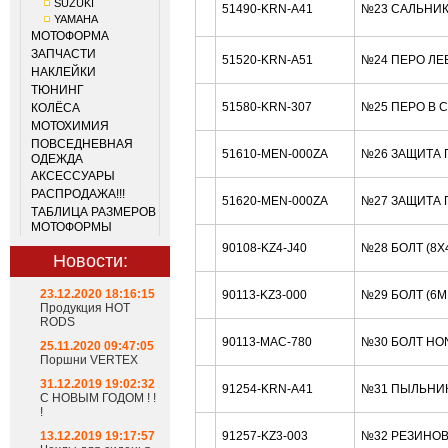
SUZUKI
51490-KRN-A41
№23 САЛЬНИК
YAMAHA
МОТОФОРМА
ЗАПЧАСТИ
51520-KRN-A51
№24 ПЕРО ЛЕ
НАКЛЕЙКИ
ТЮНИНГ
51580-KRN-307
№25 ПЕРО В 
КОЛЁСА
МОТОХИМИЯ
ПОВСЕДНЕВНАЯ
51610-MEN-000ZA
№26 ЗАЩИТА 
ОДЕЖДА
АКСЕССУАРЫ
РАСПРОДАЖА!!!
51620-MEN-000ZA
№27 ЗАЩИТА 
ТАБЛИЦА РАЗМЕРОВ
МОТОФОРМЫ
90108-KZ4-J40
№28 БОЛТ (8X
Новости:
23.12.2020 18:16:15
90113-KZ3-000
№29 БОЛТ (6
Продукция HOT
RODS
90113-MAC-780
№30 БОЛТ HO
25.11.2020 09:47:05
Поршни VERTEX
31.12.2019 19:02:32
91254-KRN-A41
№31 ПЫЛЬНИК
С НОВЫМ ГОДОМ ! !
!
13.12.2019 19:17:57
91257-KZ3-003
№32 РЕЗИНОВ