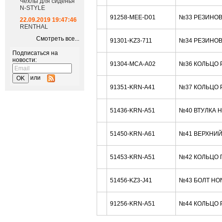
Чехлы для сиденья
N-STYLE
91258-MEE-D01
№33 РЕЗИНОВО
22.09.2019 19:47:46
RENTHAL
Смотреть все...
91301-KZ3-711
№34 РЕЗИНОВО
Подписаться на
новости:
91304-MCA-A02
№36 КОЛЬЦО Р
или
91351-KRN-A41
№37 КОЛЬЦО Р
51436-KRN-A51
№40 ВТУЛКА 
51450-KRN-A61
№41 ВЕРХНИЙ
51453-KRN-A51
№42 КОЛЬЦО 
51456-KZ3-J41
№43 БОЛТ HO
91256-KRN-A51
№44 КОЛЬЦО Р