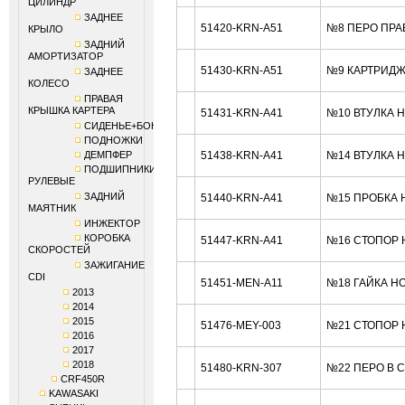
ЦИЛИНДР
ЗАДНЕЕ
51420-KRN-A51
№8 ПЕРО ПРА
КРЫЛО
ЗАДНИЙ
АМОРТИЗАТОР
51430-KRN-A51
№9 КАРТРИДЖ
ЗАДНЕЕ
КОЛЕСО
ПРАВАЯ
КРЫШКА КАРТЕРА
51431-KRN-A41
№10 ВТУЛКА 
СИДЕНЬЕ+БОКОВИНЫ
ПОДНОЖКИ
ДЕМПФЕР
51438-KRN-A41
№14 ВТУЛКА 
ПОДШИПНИКИ
РУЛЕВЫЕ
ЗАДНИЙ
51440-KRN-A41
№15 ПРОБКА 
МАЯТНИК
ИНЖЕКТОР
КОРОБКА
51447-KRN-A41
№16 СТОПОР 
СКОРОСТЕЙ
ЗАЖИГАНИЕ
CDI
51451-MEN-A11
№18 ГАЙКА H
2013
2014
2015
51476-MEY-003
№21 СТОПОР 
2016
2017
2018
51480-KRN-307
№22 ПЕРО В 
CRF450R
KAWASAKI