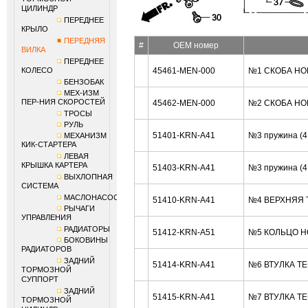
ЦИЛИНДР
ПЕРЕДНЕЕ
КРЫЛО
ПЕРЕДНЯЯ
#
OEM номер
ВИЛКА
ПЕРЕДНЕЕ
КОЛЕСО
45461-MEN-000
№1 СКОБА HO
БЕНЗОБАК
МЕХ-ИЗМ
ПЕР-НИЯ СКОРОСТЕЙ
45462-MEN-000
№2 СКОБА HO
ТРОСЫ
РУЛЬ
51401-KRN-A41
№3 пружина (
МЕХАНИЗМ
КИК-СТАРТЕРА
ЛЕВАЯ
КРЫШКА КАРТЕРА
51403-KRN-A41
№3 пружина (
ВЫХЛОПНАЯ
СИСТЕМА
МАСЛОНАСОС
51410-KRN-A41
№4 ВЕРХНЯЯ 
РЫЧАГИ
УПРАВЛЕНИЯ
РАДИАТОРЫ
51412-KRN-A51
№5 КОЛЬЦО H
БОКОВИНЫ
РАДИАТОРОВ
ЗАДНИЙ
51414-KRN-A41
№6 ВТУЛКА Т
ТОРМОЗНОЙ
СУППОРТ
ЗАДНИЙ
51415-KRN-A41
№7 ВТУЛКА Т
ТОРМОЗНОЙ