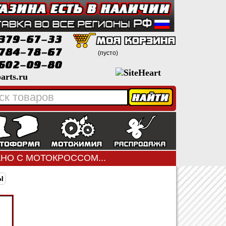
(пусто)
arts.ru
ЗАНО С МОТОКРОССОМ...
Ы