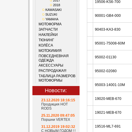
2017
19506-KS6-700
2018
KAWASAKI
SUZUKI
90001-GB4-000
YAMAHA
МОТОФОРМА
ЗАПЧАСТИ
90403-KA3-830
НАКЛЕЙКИ
ТЮНИНГ
95001-75008-60M
КОЛЁСА
МОТОХИМИЯ
ПОВСЕДНЕВНАЯ
95002-01130
ОДЕЖДА
АКСЕССУАРЫ
РАСПРОДАЖА!!!
95002-02080
ТАБЛИЦА РАЗМЕРОВ
МОТОФОРМЫ
95003-14001-10M
Новости:
19020-MEB-670
23.12.2020 18:16:15
Продукция HOT
RODS
19021-MEB-670
25.11.2020 09:47:05
Поршни VERTEX
19516-ML7-691
31.12.2019 19:02:32
С НОВЫМ ГОДОМ ! !