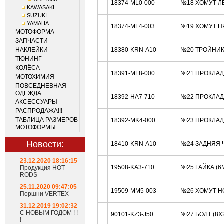
18374-ML0-000
№18 ХОМУТ Л
KAWASAKI
SUZUKI
YAMAHA
18374-ML4-003
№19 ХОМУТ П
МОТОФОРМА
ЗАПЧАСТИ
НАКЛЕЙКИ
18380-KRN-A10
№20 ТРОЙНИК
ТЮНИНГ
КОЛЁСА
18391-ML8-000
№21 ПРОКЛАД
МОТОХИМИЯ
ПОВСЕДНЕВНАЯ
ОДЕЖДА
18392-HA7-710
№22 ПРОКЛАД
АКСЕССУАРЫ
РАСПРОДАЖА!!!
ТАБЛИЦА РАЗМЕРОВ
18392-MK4-000
№23 ПРОКЛАД
МОТОФОРМЫ
Новости:
18410-KRN-A10
№24 ЗАДНЯЯ 
23.12.2020 18:16:15
19508-KA3-710
№25 ГАЙКА (6
Продукция HOT
RODS
25.11.2020 09:47:05
19509-MM5-003
№26 ХОМУТ H
Поршни VERTEX
31.12.2019 19:02:32
С НОВЫМ ГОДОМ ! !
90101-KZ3-J50
№27 БОЛТ (8X
!