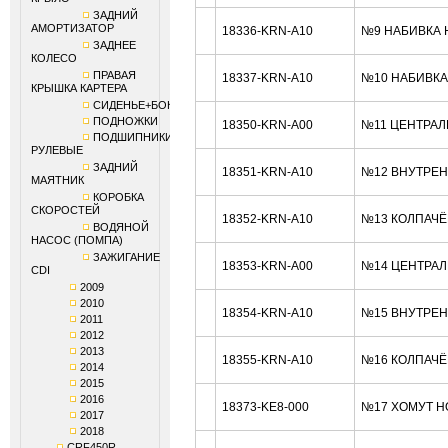
ЗАДНИЙ
АМОРТИЗАТОР
18336-KRN-A10
№9 НАБИВКА 
ЗАДНЕЕ
КОЛЕСО
ПРАВАЯ
18337-KRN-A10
№10 НАБИВКА
КРЫШКА КАРТЕРА
СИДЕНЬЕ+БОКОВИНЫ
ПОДНОЖКИ
18350-KRN-A00
№11 ЦЕНТРАЛ
ПОДШИПНИКИ
РУЛЕВЫЕ
ЗАДНИЙ
18351-KRN-A10
№12 ВНУТРЕН
МАЯТНИК
КОРОБКА
СКОРОСТЕЙ
18352-KRN-A10
№13 КОЛПАЧЁ
ВОДЯНОЙ
НАСОС (ПОМПА)
ЗАЖИГАНИЕ
18353-KRN-A00
№14 ЦЕНТРАЛ
CDI
2009
2010
18354-KRN-A10
№15 ВНУТРЕН
2011
2012
2013
18355-KRN-A10
№16 КОЛПАЧЁ
2014
2015
2016
18373-KE8-000
№17 ХОМУТ H
2017
2018
CRF450R