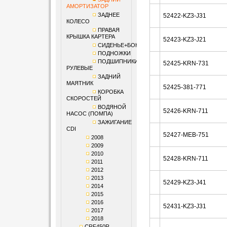
АМОРТИЗАТОР
ЗАДНЕЕ
52422-KZ3-J31
КОЛЕСО
ПРАВАЯ
КРЫШКА КАРТЕРА
52423-KZ3-J21
СИДЕНЬЕ+БОКОВИНЫ
ПОДНОЖКИ
ПОДШИПНИКИ
52425-KRN-731
РУЛЕВЫЕ
ЗАДНИЙ
МАЯТНИК
52425-381-771
КОРОБКА
СКОРОСТЕЙ
ВОДЯНОЙ
52426-KRN-711
НАСОС (ПОМПА)
ЗАЖИГАНИЕ
CDI
52427-MEB-751
2008
2009
2010
52428-KRN-711
2011
2012
2013
52429-KZ3-J41
2014
2015
2016
52431-KZ3-J31
2017
2018
CRF450R