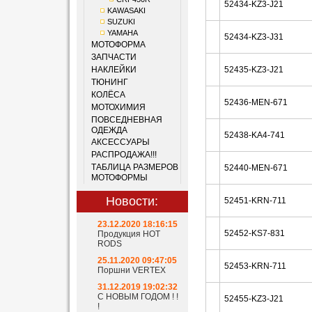
52434-KZ3-J21
KAWASAKI
SUZUKI
YAMAHA
52434-KZ3-J31
МОТОФОРМА
ЗАПЧАСТИ
НАКЛЕЙКИ
52435-KZ3-J21
ТЮНИНГ
КОЛЁСА
52436-MEN-671
МОТОХИМИЯ
ПОВСЕДНЕВНАЯ
ОДЕЖДА
52438-KA4-741
АКСЕССУАРЫ
РАСПРОДАЖА!!!
ТАБЛИЦА РАЗМЕРОВ
52440-MEN-671
МОТОФОРМЫ
Новости:
52451-KRN-711
23.12.2020 18:16:15
52452-KS7-831
Продукция HOT
RODS
25.11.2020 09:47:05
52453-KRN-711
Поршни VERTEX
31.12.2019 19:02:32
С НОВЫМ ГОДОМ ! !
52455-KZ3-J21
!