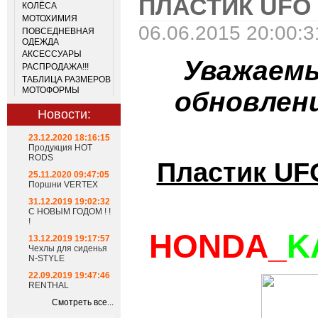
ПЛАСТИК UFO
КОЛЁСА
МОТОХИМИЯ
06.06.2015 20:00:3
ПОВСЕДНЕВНАЯ
ОДЕЖДА
АКСЕССУАРЫ
Уважаемы
РАСПРОДАЖА!!!
ТАБЛИЦА РАЗМЕРОВ
МОТОФОРМЫ
обновлен
Новости:
23.12.2020 18:16:15
Продукция HOT
RODS
Пластик UF
25.11.2020 09:47:05
Поршни VERTEX
31.12.2019 19:02:32
С НОВЫМ ГОДОМ ! !
!
HONDA_
K
13.12.2019 19:17:57
Чехлы для сиденья
N-STYLE
22.09.2019 19:47:46
RENTHAL
Смотреть все...