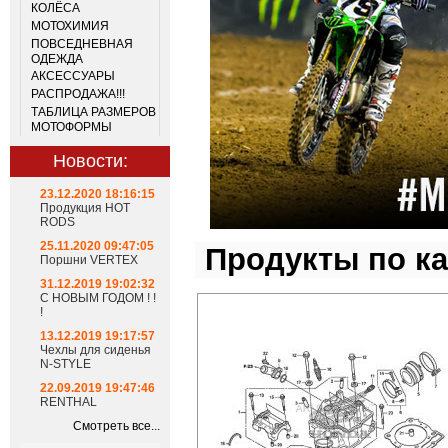
КОЛЁСА
МОТОХИМИЯ
ПОВСЕДНЕВНАЯ
ОДЕЖДА
АКСЕССУАРЫ
РАСПРОДАЖА!!!
ТАБЛИЦА РАЗМЕРОВ
МОТОФОРМЫ
Новости:
23.12.2020 18:16:15
Продукция HOT
RODS
25.11.2020 09:47:05
Продукты по к
Поршни VERTEX
31.12.2019 19:02:32
С НОВЫМ ГОДОМ ! !
!
13.12.2019 19:17:57
Чехлы для сиденья
N-STYLE
22.09.2019 19:47:46
RENTHAL
Смотреть все...