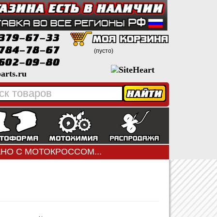
(пусто)
arts.ru
ЗАНО С МОТОКРОССОМ...