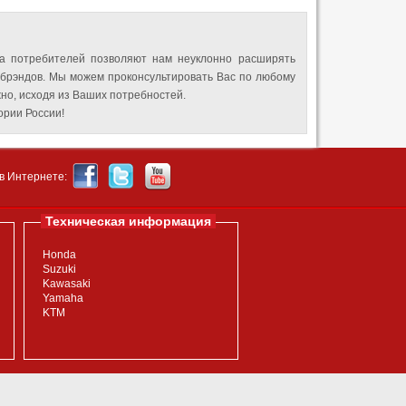
а потребителей позволяют нам неуклонно расширять
 брэндов. Мы можем проконсультировать Вас по любому
но, исходя из Ваших потребностей.
рии России!
в Интернете:
Техническая информация
Honda
Suzuki
Kawasaki
Yamaha
KTM