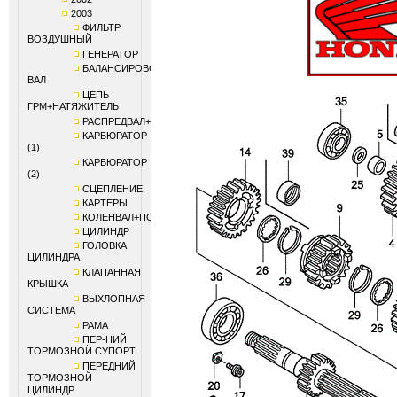
2003
ФИЛЬТР
ВОЗДУШНЫЙ
ГЕНЕРАТОР
БАЛАНСИРОВОЧНЫЙ
ВАЛ
ЦЕПЬ
ГРМ+НАТЯЖИТЕЛЬ
РАСПРЕДВАЛ+КЛАПАНЫ
КАРБЮРАТОР
(1)
КАРБЮРАТОР
(2)
СЦЕПЛЕНИЕ
КАРТЕРЫ
КОЛЕНВАЛ+ПОРШЕНЬ
ЦИЛИНДР
ГОЛОВКА
ЦИЛИНДРА
КЛАПАННАЯ
КРЫШКА
ВЫХЛОПНАЯ
СИСТЕМА
РАМА
ПЕР-НИЙ
ТОРМОЗНОЙ СУПОРТ
ПЕРЕДНИЙ
ТОРМОЗНОЙ
ЦИЛИНДР