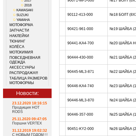
90071-MF5-000
№17 БОЛТ (6X
2017
2018
KAWASAKI
90112-413-000
№18 БОЛТ (8X
SUZUKI
YAMAHA
МОТОФОРМА
90421-961-000
№19 ШАЙБА (
ЗАПЧАСТИ
НАКЛЕЙКИ
ТЮНИНГ
90441-KA4-700
№20 ШАЙБА H
КОЛЁСА
МОТОХИМИЯ
90444-430-000
№21 ШАЙБА (2
ПОВСЕДНЕВНАЯ
ОДЕЖДА
АКСЕССУАРЫ
90445-ML3-871
№22 ШАЙБА (2
РАСПРОДАЖА!!!
ТАБЛИЦА РАЗМЕРОВ
МОТОФОРМЫ
90446-KA4-740
№23 ШАЙБА (
Новости:
90446-ML3-870
№24 ШАЙБА (2
23.12.2020 18:16:15
Продукция HOT
RODS
90446-357-000
№25 ШАЙБА (
25.11.2020 09:47:05
Поршни VERTEX
90451-KY2-000
№26 ШАЙБА (2
31.12.2019 19:02:32
С НОВЫМ ГОДОМ ! !