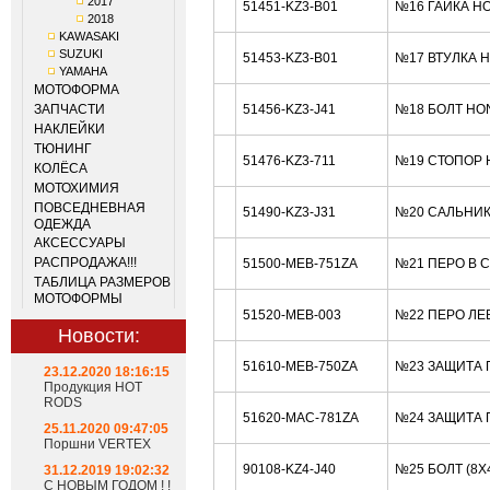
2017
51451-KZ3-B01
№16 ГАЙКА H
2018
KAWASAKI
SUZUKI
51453-KZ3-B01
№17 ВТУЛКА 
YAMAHA
МОТОФОРМА
ЗАПЧАСТИ
51456-KZ3-J41
№18 БОЛТ HO
НАКЛЕЙКИ
ТЮНИНГ
51476-KZ3-711
№19 СТОПОР 
КОЛЁСА
МОТОХИМИЯ
ПОВСЕДНЕВНАЯ
51490-KZ3-J31
№20 САЛЬНИК
ОДЕЖДА
АКСЕССУАРЫ
РАСПРОДАЖА!!!
51500-MEB-751ZA
№21 ПЕРО В 
ТАБЛИЦА РАЗМЕРОВ
МОТОФОРМЫ
51520-MEB-003
№22 ПЕРО ЛЕ
Новости:
51610-MEB-750ZA
№23 ЗАЩИТА 
23.12.2020 18:16:15
Продукция HOT
RODS
51620-MAC-781ZA
№24 ЗАЩИТА 
25.11.2020 09:47:05
Поршни VERTEX
90108-KZ4-J40
№25 БОЛТ (8X
31.12.2019 19:02:32
С НОВЫМ ГОДОМ ! !