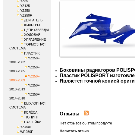
YZ85
YZ125
YZ250
YZ250F
ДВИГАТЕЛЬ
ФИЛЬТРЫ
ЦЕПИ+ЗВЕЗДЫ
ХОДОВАЯ
УПРАВЛЕНИЕ
ТОРМОЗНАЯ
СИСТЕМА
ПЛАСТИК
YZ250F
2001-2002
YZ250F
Боковины радиаторов POLIS
2003-2005
Пластик POLISPORT изготовлен
YZ250F
2006-2009
Является точной копией ориг
YZ250F
2010-2013
YZ250F
2014-2018
ВЫХЛОПНАЯ
СИСТЕМА
КОЛЁСА
Отзывы
ТЮНИНГ
НАКЛЕЙКИ
Нет отзывов об этом продукте
YZ450F
Написать отзыв
WR250F