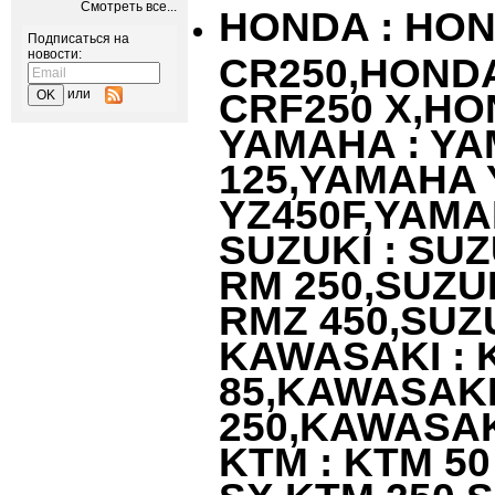
Смотреть все...
HONDA : HON
Подписаться на
новости:
CR250,HONDA
CRF250 X,HO
или
YAMAHA : YA
125,YAMAHA 
YZ450F,YAM
SUZUKI : SUZ
RM 250,SUZU
RMZ 450,SUZ
KAWASAKI : 
85,KAWASAKI
250,KAWASAK
KTM : KTM 50
SX,KTM 250 S