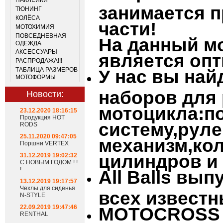
НАКЛЕЙКИ
занимается 
ТЮНИНГ
КОЛЁСА
части!
МОТОХИМИЯ
ПОВСЕДНЕВНАЯ
На данный м
ОДЕЖДА
АКСЕССУАРЫ
является оп
РАСПРОДАЖА!!!
ТАБЛИЦА РАЗМЕРОВ
У нас вы на
МОТОФОРМЫ
наборов для
Новости:
мотоцикла:п
23.12.2020 18:16:15
Продукция HOT
систему,рул
RODS
25.11.2020 09:47:05
механизм,ко
Поршни VERTEX
цилиндров и 
31.12.2019 19:02:32
С НОВЫМ ГОДОМ ! !
!
All
Balls
выпу
13.12.2019 19:17:57
Чехлы для сиденья
всех известн
N-STYLE
22.09.2019 19:47:46
MOTOCROSS
RENTHAL