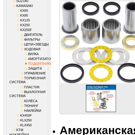
SUZUKI
KAWASAKI
KX65
KX85
KX125
KX250
KX250F
ДВИГАТЕЛЬ
ФИЛЬТРЫ
ЦЕПИ+ЗВЕЗДЫ
ХОДОВАЯ
ВИЛКА
АМОРТИЗАТОР
ПОДШИПНИКИ
ЗАЩИТА
УПРАВЛЕНИЕ
ТОРМОЗНАЯ
СИСТЕМА
ПЛАСТИК
ВЫХЛОПНАЯ
СИСТЕМА
КОЛЁСА
ТЮНИНГ
НАКЛЕЙКИ
KX450F
KLX250
KLX450
Американска
KTM