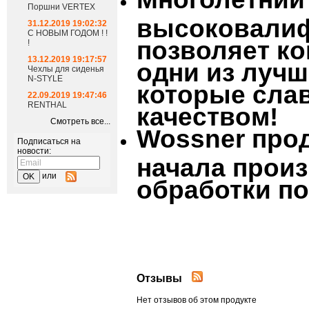
Поршни VERTEX
высоковалиф
31.12.2019 19:02:32
С НОВЫМ ГОДОМ ! !
позволяет к
!
13.12.2019 19:17:57
одни из луч
Чехлы для сиденья
N-STYLE
которые сла
22.09.2019 19:47:46
RENTHAL
качеством!
Смотреть все...
Wossner прод
Подписаться на
новости:
начала произ
или
обработки п
Отзывы
Нет отзывов об этом продукте