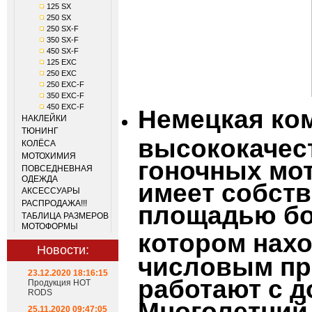
125 SX
250 SX
250 SX-F
350 SX-F
450 SX-F
125 EXC
250 EXC
250 EXC-F
350 EXC-F
450 EXC-F
Немецкая ко
НАКЛЕЙКИ
ТЮНИНГ
высококачес
КОЛЁСА
МОТОХИМИЯ
гоночных мо
ПОВСЕДНЕВНАЯ
ОДЕЖДА
имеет собст
АКСЕССУАРЫ
РАСПРОДАЖА!!!
площадью бо
ТАБЛИЦА РАЗМЕРОВ
МОТОФОРМЫ
котором нах
Новости:
числовым пр
23.12.2020 18:16:15
работают с д
Продукция HOT
RODS
Многолетний
25.11.2020 09:47:05