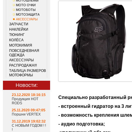
МОТОШЛЕМЫ
МОТО ОЧКИ
МОТОБОТЫ
МОТОЗАЩИТА
АКСЕССУАРЫ
ЗАПЧАСТИ
НАКЛЕЙКИ
ТЮНИНГ
КОЛЁСА
МОТОХИМИЯ
ПОВСЕДНЕВНАЯ
ОДЕЖДА
АКСЕССУАРЫ
РАСПРОДАЖА!!!
ТАБЛИЦА РАЗМЕРОВ
МОТОФОРМЫ
Новости:
23.12.2020 18:16:15
Специально разработанный рю
Продукция HOT
RODS
- встроенный гидратор на 3 ли
25.11.2020 09:47:05
Поршни VERTEX
- возможность крепления шле
31.12.2019 19:02:32
- аудио подготовка;
С НОВЫМ ГОДОМ ! !
!