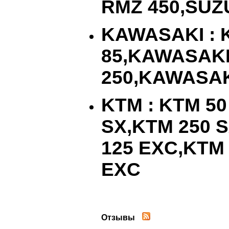
RMZ
450,
SUZ
KAWASAKI
:
85,
KAWASAK
250,
KAWASAK
KTM
:
KTM
5
SX
,
KTM
250
S
125
EXC
,
KTM
EXC
Отзывы