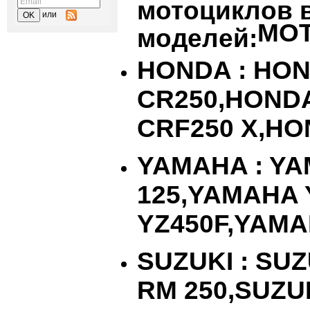
мотоциклов 
или
MO
моделей:
HONDA
:
HON
CR
250,
HOND
CRF
250
X
,
HO
YAMAHA
:
YA
125,
YAMAHA
YZ
450
F
,
YAMA
SUZUKI
:
SUZ
RM
250,
SUZU