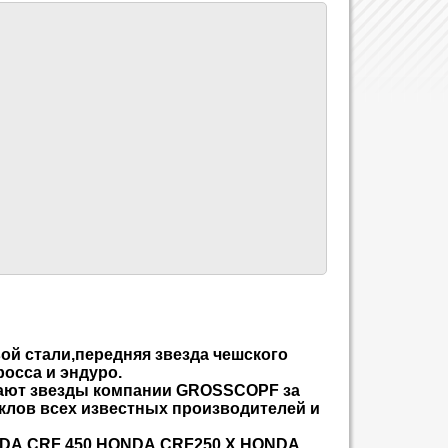
ой стали,передняя звезда чешского
осса и эндуро.
ают звезды компании
GROSSCOPF
за
клов всех известных производителей и
DA
CRF
450,
HONDA
CRF
250
X
,
HONDA