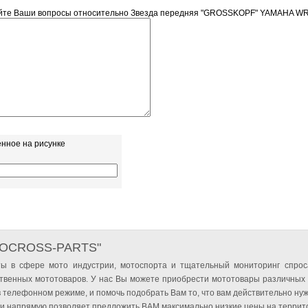
йте Ваши вопросы относительно Звезда передняя "GROSSKOPF" YAMAHA WR
енное на рисунке
TOCROSS-PARTS"
ы в сфере мото индустрии, мотоспорта и тщательный мониторинг спрос
твенных мототоваров. У нас Вы можете приобрести мототовары различных
 телефонном режиме, и помочь подобрать Вам то, что вам действительно нуж
и напрямую позволяет предложить ВАМ максимально низкие цены на террито