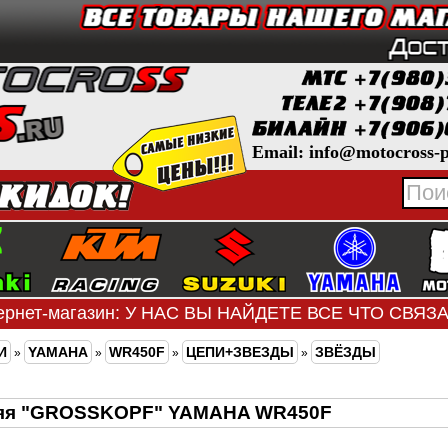
Email: info@motocross-p
ернет-магазин: У НАС ВЫ НАЙДЕТЕ ВСЕ ЧТО СВЯ
И
YAMAHA
WR450F
ЦЕПИ+ЗВЕЗДЫ
ЗВЁЗДЫ
»
»
»
»
няя "GROSSKOPF" YAMAHA WR450F