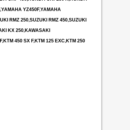
,
YAMAHA
YZ
450
F
,
YAMAHA
UKI
RMZ
250,
SUZUKI
RMZ
450,
SUZUKI
AKI
KX
250,
KAWASAKI
F
,
KTM
450
SX
F
,
KTM
125
EXC
,
KTM
250