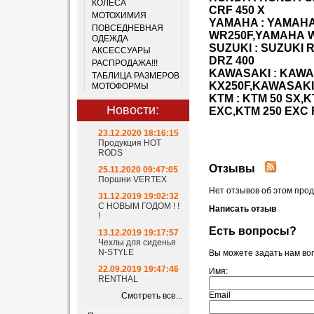
КОЛЁСА
CRF
450
X
МОТОХИМИЯ
YAMAHA
:
YAMAH
ПОВСЕДНЕВНАЯ
WR
250
F
,
YAMAHA
ОДЕЖДА
SUZUKI
:
SUZUKI
АКСЕССУАРЫ
DRZ
400
РАСПРОДАЖА!!!
KAWASAKI
:
KAWA
ТАБЛИЦА РАЗМЕРОВ
KX
250
F
,
KAWASAKI
МОТОФОРМЫ
KTM
:
KTM
50
SX
,
K
Новости:
EXC
,
KTM
250
EXC
23.12.2020 18:16:15
Продукция HOT
RODS
Отзывы
25.11.2020 09:47:05
Поршни VERTEX
Нет отзывов об этом прод
31.12.2019 19:02:32
С НОВЫМ ГОДОМ ! !
Написать отзыв
!
Есть вопросы?
13.12.2019 19:17:57
Чехлы для сиденья
N-STYLE
Вы можете задать нам во
22.09.2019 19:47:46
Имя:
RENTHAL
Email
Смотреть все...