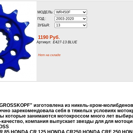
МОДЕЛЬ:
ГОД :
ЗУБЬЯ:
1190 Руб.
Артикул:
E427-13 BLUE
Нет на складе
GROSSKOPF
" изготовлена из никель-хром-молибденов
ично зарекомендовала себя в тяжелых условиях мотокр
ы которые занимаются мотокроссом много лет выбир
-качество, компания выпускает звезды для для мотоци
OSS
R
85,
HONDA
CR
125,
HONDA
CR
250,
HONDA
CRF
250,
HON