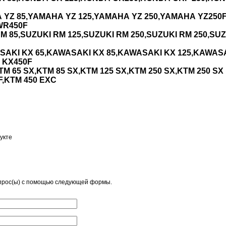
A
YZ
85,
YAMAHA
YZ
125,
YAMAHA
YZ
250,
YAMAHA
YZ
250
F
WR
450
F
RM
85,
SUZUKI
RM
125,
SUZUKI
RM
250,
SUZUKI
RM
250,
SUZ
SAKI
KX
65,
KAWASAKI
KX
85,
KAWASAKI
KX
125,
KAWAS
KX
450
F
TM
65
SX
,
KTM
85
SX
,
KTM
125
SX
,
KTM
250
SX
,
KTM
250
SX
F
,
KTM
450
EXC
укте
прос(ы) с помощью следующей формы.