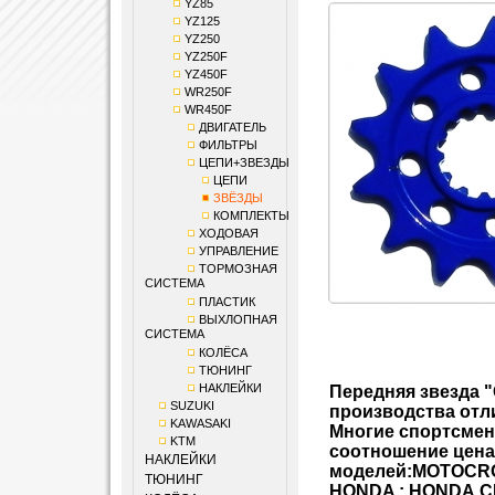
YZ85
YZ125
YZ250
YZ250F
YZ450F
WR250F
WR450F
ДВИГАТЕЛЬ
ФИЛЬТРЫ
ЦЕПИ+ЗВЕЗДЫ
ЦЕПИ
ЗВЁЗДЫ
КОМПЛЕКТЫ
ХОДОВАЯ
УПРАВЛЕНИЕ
ТОРМОЗНАЯ
СИСТЕМА
ПЛАСТИК
ВЫХЛОПНАЯ
СИСТЕМА
КОЛЁСА
ТЮНИНГ
НАКЛЕЙКИ
Передняя звезда "
SUZUKI
производства отл
KAWASAKI
Многие спортсмен
KTM
соотношение цена
НАКЛЕЙКИ
моделей:
MOTOCR
ТЮНИНГ
HONDA
:
HONDA
C