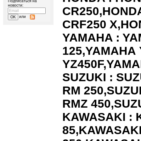
Подписаться на
новости:
CR
250,
HOND
или
CRF
250
X
,
HO
YAMAHA
:
YA
125,
YAMAHA
YZ
450
F
,
YAMA
SUZUKI
:
SUZ
RM
250,
SUZU
RMZ
450,
SUZ
KAWASAKI
:
85,
KAWASAK