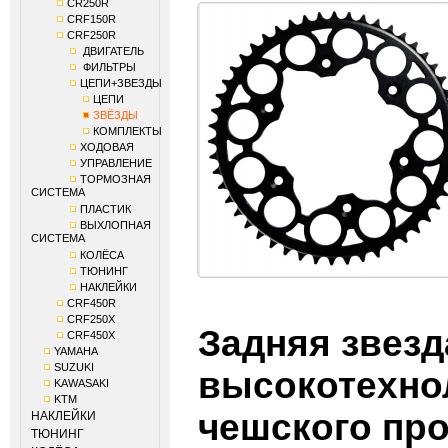
CR250R
CRF150R
CRF250R
ДВИГАТЕЛЬ
ФИЛЬТРЫ
ЦЕПИ+ЗВЕЗДЫ
ЦЕПИ
ЗВЁЗДЫ
КОМПЛЕКТЫ
ХОДОВАЯ
УПРАВЛЕНИЕ
ТОРМОЗНАЯ
СИСТЕМА
ПЛАСТИК
ВЫХЛОПНАЯ
СИСТЕМА
КОЛЁСА
ТЮНИНГ
НАКЛЕЙКИ
CRF450R
CRF250X
Задняя звезд
CRF450X
YAMAHA
SUZUKI
высокотехнол
KAWASAKI
KTM
чешского пр
НАКЛЕЙКИ
ТЮНИНГ