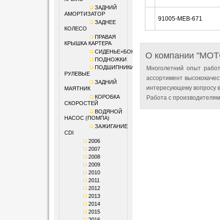
ЗАДНИЙ
АМОРТИЗАТОР
91005-MEB-671
ЗАДНЕЕ
КОЛЕСО
ПРАВАЯ
КРЫШКА КАРТЕРА
СИДЕНЬЕ+БОКОВИНЫ
О компании "MO
ПОДНОЖКИ
ПОДШИПНИКИ
Многолетний опыт работ
РУЛЕВЫЕ
ассортимент высококачес
ЗАДНИЙ
интересующему вопросу в
МАЯТНИК
КОРОБКА
Работа с производителям
СКОРОСТЕЙ
ВОДЯНОЙ
НАСОС (ПОМПА)
ЗАЖИГАНИЕ
CDI
2006
2007
2008
2009
2010
2011
2012
2013
2014
2015
2016