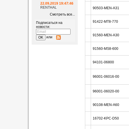
22.09.2019 19:47:46
RENTHAL
90503-MEN-A31
Смотреть все...
91422-MT8-770
Подписаться на
новости:
91560-MEN-A30
или
91560-MS8-600
94101-06800
96001-06016-00
96001-06020-00
90108-MEN-A60
16702-KPC-D50