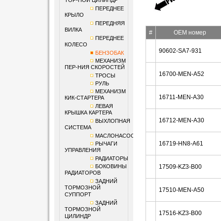
ТОР-НОЙ ЦИЛИНДР
ПЕРЕДНЕЕ
КРЫЛО
ПЕРЕДНЯЯ
ВИЛКА
#
OEM номер
ПЕРЕДНЕЕ
КОЛЕСО
90602-SA7-931
БЕНЗОБАК
МЕХАНИЗМ
ПЕР-НИЯ СКОРОСТЕЙ
16700-MEN-A52
ТРОСЫ
РУЛЬ
МЕХАНИЗМ
16711-MEN-A30
КИК-СТАРТЕРА
ЛЕВАЯ
КРЫШКА КАРТЕРА
16712-MEN-A30
ВЫХЛОПНАЯ
СИСТЕМА
МАСЛОНАСОС
16719-HN8-A61
РЫЧАГИ
УПРАВЛЕНИЯ
РАДИАТОРЫ
БОКОВИНЫ
17509-KZ3-B00
РАДИАТОРОВ
ЗАДНИЙ
ТОРМОЗНОЙ
17510-MEN-A50
СУППОРТ
ЗАДНИЙ
ТОРМОЗНОЙ
17516-KZ3-B00
ЦИЛИНДР