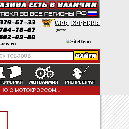
(пусто)
arts.ru
ЗАНО С МОТОКРОССОМ...