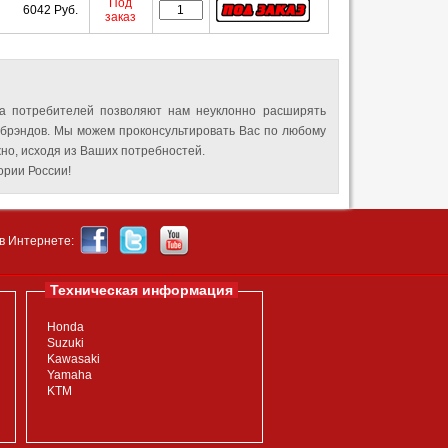
Под
6042 Руб.
заказ
а потребителей позволяют нам неуклонно расширять
 брэндов. Мы можем проконсультировать Вас по любому
но, исходя из Ваших потребностей.
рии России!
в Интернете:
Техническая информация
Honda
Suzuki
Kawasaki
Yamaha
KTM