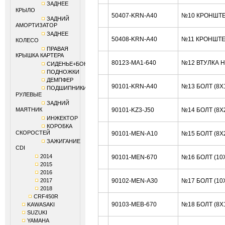
ЗАДНЕЕ
КРЫЛО
50407-KRN-A40
№10 КРОНШТЕ
ЗАДНИЙ
АМОРТИЗАТОР
ЗАДНЕЕ
50408-KRN-A40
№11 КРОНШТЕ
КОЛЕСО
ПРАВАЯ
КРЫШКА КАРТЕРА
80123-MA1-640
№12 ВТУЛКА 
СИДЕНЬЕ+БОКОВИНЫ
ПОДНОЖКИ
ДЕМПФЕР
90101-KRN-A40
№13 БОЛТ (8X
ПОДШИПНИКИ
РУЛЕВЫЕ
ЗАДНИЙ
МАЯТНИК
90101-KZ3-J50
№14 БОЛТ (8X
ИНЖЕКТОР
КОРОБКА
СКОРОСТЕЙ
90101-MEN-A10
№15 БОЛТ (8X
ЗАЖИГАНИЕ
CDI
2014
90101-MEN-670
№16 БОЛТ (10
2015
2016
2017
90102-MEN-A30
№17 БОЛТ (10
2018
CRF450R
90103-MEB-670
№18 БОЛТ (8X
KAWASAKI
SUZUKI
YAMAHA