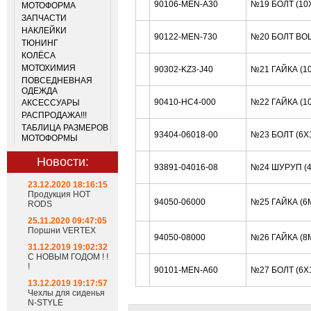
90106-MEN-A30
№19 БОЛТ (10
МОТОФОРМА
ЗАПЧАСТИ
НАКЛЕЙКИ
90122-MEN-730
№20 БОЛТ BOL
ТЮНИНГ
КОЛЁСА
МОТОХИМИЯ
90302-KZ3-J40
№21 ГАЙКА (1
ПОВСЕДНЕВНАЯ
ОДЕЖДА
90410-HC4-000
№22 ГАЙКА (1
АКСЕССУАРЫ
РАСПРОДАЖА!!!
ТАБЛИЦА РАЗМЕРОВ
93404-06018-00
№23 БОЛТ (6X
МОТОФОРМЫ
Новости:
93891-04016-08
№24 ШУРУП (
23.12.2020 18:16:15
Продукция HOT
94050-06000
№25 ГАЙКА (6
RODS
25.11.2020 09:47:05
Поршни VERTEX
94050-08000
№26 ГАЙКА (8
31.12.2019 19:02:32
С НОВЫМ ГОДОМ ! !
!
90101-MEN-A60
№27 БОЛТ (6X
13.12.2019 19:17:57
Чехлы для сиденья
N-STYLE