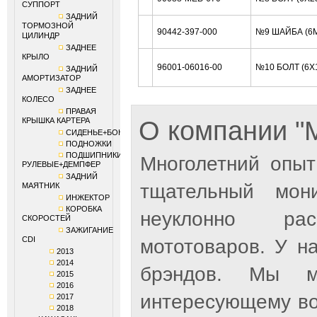
СУППОРТ
ЗАДНИЙ
ТОРМОЗНОЙ
90442-397-000
№9 ШАЙБА (6
ЦИЛИНДР
ЗАДНЕЕ
КРЫЛО
96001-06016-00
№10 БОЛТ (6X
ЗАДНИЙ
АМОРТИЗАТОР
ЗАДНЕЕ
КОЛЕСО
ПРАВАЯ
КРЫШКА КАРТЕРА
О компании 
СИДЕНЬЕ+БОКОВИНЫ
ПОДНОЖКИ
ПОДШИПНИКИ
Многолетний опыт
РУЛЕВЫЕ+ДЕМПФЕР
ЗАДНИЙ
тщательный мон
МАЯТНИК
ИНЖЕКТОР
КОРОБКА
неуклонно рас
СКОРОСТЕЙ
ЗАЖИГАНИЕ
CDI
мототоваров. У н
2013
2014
брэндов. Мы м
2015
2016
интересующему во
2017
2018