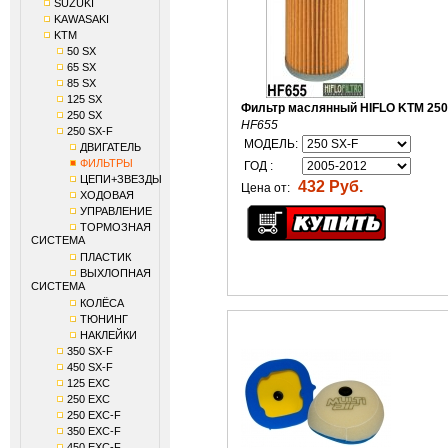
SUZUKI
KAWASAKI
KTM
50 SX
65 SX
85 SX
125 SX
Фильтр маслянный HIFLO KTM 250
250 SX
HF655
250 SX-F
МОДЕЛЬ:
ДВИГАТЕЛЬ
ФИЛЬТРЫ
ГОД :
ЦЕПИ+ЗВЕЗДЫ
432 Руб.
Цена от:
ХОДОВАЯ
УПРАВЛЕНИЕ
ТОРМОЗНАЯ
СИСТЕМА
ПЛАСТИК
ВЫХЛОПНАЯ
СИСТЕМА
КОЛЁСА
ТЮНИНГ
НАКЛЕЙКИ
350 SX-F
450 SX-F
125 EXC
250 EXC
250 EXC-F
350 EXC-F
450 EXC-F