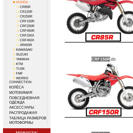
HONDA
CR85R
CR125R
CR250R
CRF150R
CRF250R
CRF450R
CRF250X
CRF450X
XR650R
KAWASAKI
SUZUKI
CRF150R
YAMAHA
(0)
KTM
TUSK
FMF
WORKS
CONNECTION
КОЛЁСА
МОТОХИМИЯ
ПОВСЕДНЕВНАЯ
ОДЕЖДА
АКСЕССУАРЫ
РАСПРОДАЖА!!!
ТАБЛИЦА РАЗМЕРОВ
МОТОФОРМЫ
Новости: