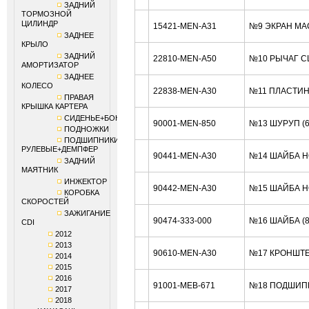
ЗАДНИЙ
ТОРМОЗНОЙ
ЦИЛИНДР
15421-MEN-A31
№9 ЭКРАН МА
ЗАДНЕЕ
КРЫЛО
ЗАДНИЙ
22810-MEN-A50
№10 РЫЧАГ С
АМОРТИЗАТОР
ЗАДНЕЕ
КОЛЕСО
22838-MEN-A30
№11 ПЛАСТИН
ПРАВАЯ
КРЫШКА КАРТЕРА
СИДЕНЬЕ+БОКОВИНЫ
90001-MEN-850
№13 ШУРУП (
ПОДНОЖКИ
ПОДШИПНИКИ
РУЛЕВЫЕ+ДЕМПФЕР
90441-MEN-A30
№14 ШАЙБА H
ЗАДНИЙ
МАЯТНИК
ИНЖЕКТОР
90442-MEN-A30
№15 ШАЙБА H
КОРОБКА
СКОРОСТЕЙ
ЗАЖИГАНИЕ
90474-333-000
№16 ШАЙБА (
CDI
2012
2013
90610-MEN-A30
№17 КРОНШТЕ
2014
2015
2016
91001-MEB-671
№18 ПОДШИП
2017
2018