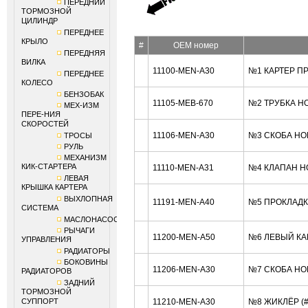
ПЕРЕДНИЙ
ТОРМОЗНОЙ
ЦИЛИНДР
ПЕРЕДНЕЕ
КРЫЛО
#
OEM номер
ПЕРЕДНЯЯ
ВИЛКА
11100-MEN-A30
№1 КАРТЕР П
ПЕРЕДНЕЕ
КОЛЕСО
БЕНЗОБАК
11105-MEB-670
№2 ТРУБКА H
МЕХ-ИЗМ
ПЕРЕ-НИЯ
СКОРОСТЕЙ
11106-MEN-A30
№3 СКОБА HO
ТРОСЫ
РУЛЬ
МЕХАНИЗМ
КИК-СТАРТЕРА
11110-MEN-A31
№4 КЛАПАН H
ЛЕВАЯ
КРЫШКА КАРТЕРА
ВЫХЛОПНАЯ
11191-MEN-A40
№5 ПРОКЛАДК
СИСТЕМА
МАСЛОНАСОС
РЫЧАГИ
11200-MEN-A50
№6 ЛЕВЫЙ КА
УПРАВЛЕНИЯ
РАДИАТОРЫ
БОКОВИНЫ
11206-MEN-A30
№7 СКОБА HO
РАДИАТОРОВ
ЗАДНИЙ
ТОРМОЗНОЙ
СУППОРТ
11210-MEN-A30
№8 ЖИКЛЁР (#