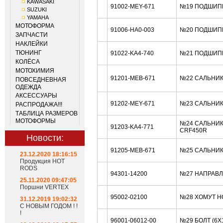
KAWASAKI
91002-MEY-671
№19 ПОДШИП
SUZUKI
YAMAHA
МОТОФОРМА
91006-HA0-003
№20 ПОДШИПН
ЗАПЧАСТИ
НАКЛЕЙКИ
ТЮНИНГ
91022-KA4-740
№21 ПОДШИПН
КОЛЁСА
МОТОХИМИЯ
91201-MEB-671
№22 САЛЬНИК
ПОВСЕДНЕВНАЯ
ОДЕЖДА
АКСЕССУАРЫ
91202-MEY-671
№23 САЛЬНИК 
РАСПРОДАЖА!!!
ТАБЛИЦА РАЗМЕРОВ
МОТОФОРМЫ
№24 САЛЬНИК
91203-KA4-771
CRF450R
Новости:
91205-MEB-671
№25 САЛЬНИК
23.12.2020 18:16:15
Продукция HOT
RODS
94301-14200
№27 НАПРАВЛ
25.11.2020 09:47:05
Поршни VERTEX
95002-02100
№28 ХОМУТ H
31.12.2019 19:02:32
С НОВЫМ ГОДОМ ! !
!
96001-06012-00
№29 БОЛТ (6X