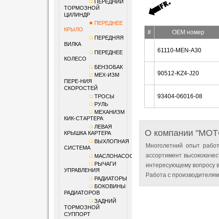
ПЕРЕДНИЙ
ТОРМОЗНОЙ
ЦИЛИНДР
ПЕРЕДНЕЕ
КРЫЛО
#
OEM номер
ПЕРЕДНЯЯ
ВИЛКА
61110-MEN-A30
ПЕРЕДНЕЕ
КОЛЕСО
БЕНЗОБАК
90512-KZ4-J20
МЕХ-ИЗМ
ПЕРЕ-НИЯ
СКОРОСТЕЙ
93404-06016-08
ТРОСЫ
РУЛЬ
МЕХАНИЗМ
КИК-СТАРТЕРА
ЛЕВАЯ
О компании "MO
КРЫШКА КАРТЕРА
ВЫХЛОПНАЯ
Многолетний опыт работ
СИСТЕМА
ассортимент высококачес
МАСЛОНАСОС
РЫЧАГИ
интересующему вопросу в
УПРАВЛЕНИЯ
Работа с производителям
РАДИАТОРЫ
БОКОВИНЫ
РАДИАТОРОВ
ЗАДНИЙ
ТОРМОЗНОЙ
СУППОРТ