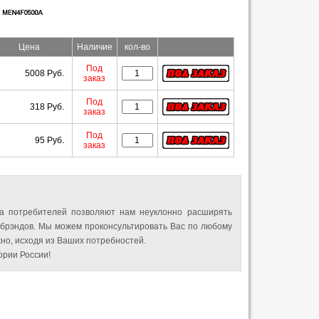
Цена
Наличие
кол-во
Под
5008 Руб.
заказ
Под
318 Руб.
заказ
Под
95 Руб.
заказ
а потребителей позволяют нам неуклонно расширять
 брэндов. Мы можем проконсультировать Вас по любому
но, исходя из Ваших потребностей.
рии России!