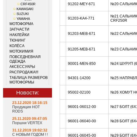
91202-MEY-671
№20 САЛЬНИК 
CRF450R
KAWASAKI
SUZUKI
№21 САЛЬНИК
91203-KA4-771
YAMAHA
CRF250R
МОТОФОРМА
ЗАПЧАСТИ
91203-MEB-671
№22 САЛЬНИК
НАКЛЕЙКИ
ТЮНИНГ
КОЛЁСА
91205-MEB-671
№23 САЛЬНИК
МОТОХИМИЯ
ПОВСЕДНЕВНАЯ
ОДЕЖДА
90001-MEN-850
№24 ШУРУП (
АКСЕССУАРЫ
РАСПРОДАЖА!!!
ТАБЛИЦА РАЗМЕРОВ
94301-14200
№25 НАПРАВЛ
МОТОФОРМЫ
Новости:
95002-02100
№26 ХОМУТ H
23.12.2020 18:16:15
96001-06012-00
№27 БОЛТ (6X
Продукция HOT
RODS
25.11.2020 09:47:05
96001-06040-00
№28 БОЛТ (6X
Поршни VERTEX
31.12.2019 19:02:32
С НОВЫМ ГОДОМ ! !
96001-06045-00
№29 БОЛТ (6X