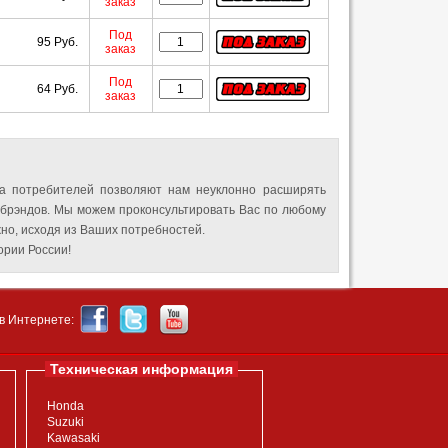
заказ
Под
95 Руб.
заказ
Под
64 Руб.
заказ
а потребителей позволяют нам неуклонно расширять
 брэндов. Мы можем проконсультировать Вас по любому
но, исходя из Ваших потребностей.
рии России!
в Интернете:
Техническая информация
Honda
Suzuki
Kawasaki