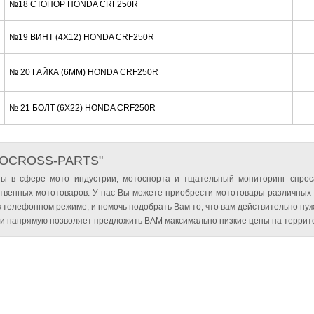
№18 СТОПОР HONDA CRF250R
№19 ВИНТ (4X12) HONDA CRF250R
№ 20 ГАЙКА (6MM) HONDA CRF250R
№ 21 БОЛТ (6X22) HONDA CRF250R
TOCROSS-PARTS"
ы в сфере мото индустрии, мотоспорта и тщательный мониторинг спрос
твенных мототоваров. У нас Вы можете приобрести мототовары различных
 телефонном режиме, и помочь подобрать Вам то, что вам действительно нуж
и напрямую позволяет предложить ВАМ максимально низкие цены на террито