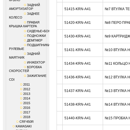
КРЫЛО
ЗАДНИЙ
АМОРТИЗАТОР
51415-KRN-A41
№7 ВТУЛКА Т
ЗАДНЕЕ
КОЛЕСО
ПРАВАЯ
51420-KRN-A41
№8 ПЕРО ПРА
КРЫШКА КАРТЕРА
СИДЕНЬЕ+БОКОВИНЫ
ПОДНОЖКИ
51430-KRN-A41
№9 КАРТРИДЖ
ДЕМПФЕР
ПОДШИПНИКИ
РУЛЕВЫЕ
51431-KRN-A41
№10 ВТУЛКА 
ЗАДНИЙ
МАЯТНИК
ИНЖЕКТОР
51434-KRN-A41
№11 КОЛЬЦО 
КОРОБКА
СКОРОСТЕЙ
ЗАЖИГАНИЕ
51436-KRN-A41
№12 ВТУЛКА 
CDI
2011
2012
51437-KRN-A41
№13 ВТУЛКА 
2013
2014
2015
51438-KRN-A41
№14 ВТУЛКА 
2016
2017
2018
51440-KRN-A41
№15 ПРОБКА 
CRF450R
KAWASAKI