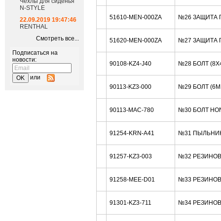
Чехлы для сиденья
N-STYLE
51610-MEN-000ZA
№26 ЗАЩИТА 
22.09.2019 19:47:46
RENTHAL
Смотреть все...
51620-MEN-000ZA
№27 ЗАЩИТА 
Подписаться на
новости:
90108-KZ4-J40
№28 БОЛТ (8X
или
90113-KZ3-000
№29 БОЛТ (6
90113-MAC-780
№30 БОЛТ HO
91254-KRN-A41
№31 ПЫЛЬНИК
91257-KZ3-003
№32 РЕЗИНОВ
91258-MEE-D01
№33 РЕЗИНОВО
91301-KZ3-711
№34 РЕЗИНОВО