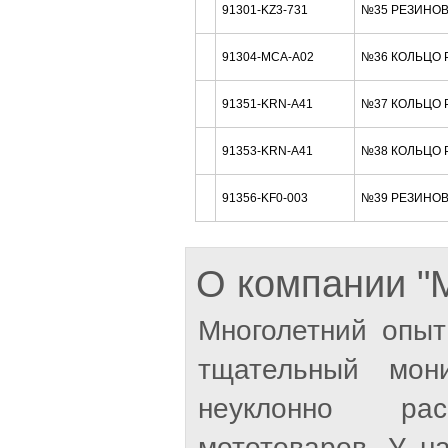
91301-KZ3-731
№35 РЕЗИНОВО
91304-MCA-A02
№36 КОЛЬЦО Р
91351-KRN-A41
№37 КОЛЬЦО Р
91353-KRN-A41
№38 КОЛЬЦО Р
91356-KF0-003
№39 РЕЗИНОВО
О компании 
Многолетний опыт
тщательный мон
неуклонно рас
мототоваров. У н