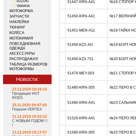
SUZUKI
51447-KRN-A41
№16 СТОПОР 
YAMAHA
МОТОФОРМА
51450-KRN-A41
№17 ВЕРХНИЙ
ЗАПЧАСТИ
НАКЛЕЙКИ
ТЮНИНГ
51451-MEN-A11
№18 ГАЙКА H
КОЛЁСА
МОТОХИМИЯ
ПОВСЕДНЕВНАЯ
51456-KZ3-J41
№19 БОЛТ HO
ОДЕЖДА
АКСЕССУАРЫ
РАСПРОДАЖА!!!
51456-KZ3-731
№20 БОЛТ HO
ТАБЛИЦА РАЗМЕРОВ
МОТОФОРМЫ
51476-MEY-003
№21 СТОПОР 
Новости:
51480-KRN-305
№22 ПЕРО В 
23.12.2020 18:16:15
Продукция HOT
RODS
51490-KRN-A41
№23 САЛЬНИК
25.11.2020 09:47:05
Поршни VERTEX
31.12.2019 19:02:32
51520-KRN-A41
№24 ПЕРО ЛЕ
С НОВЫМ ГОДОМ ! !
!
13.12.2019 19:17:57
51580-KRN-305
№25 ПЕРО В 