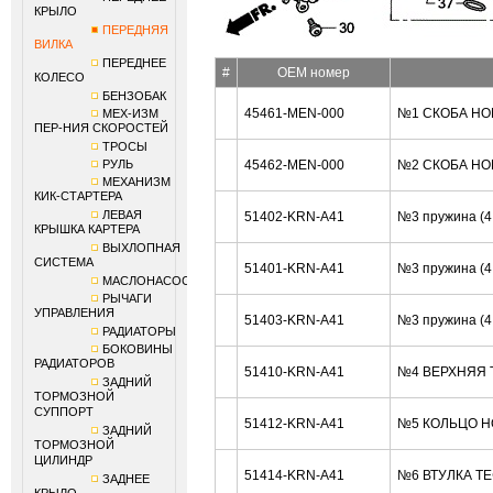
КРЫЛО
ПЕРЕДНЯЯ
ВИЛКА
ПЕРЕДНЕЕ
#
OEM номер
КОЛЕСО
БЕНЗОБАК
45461-MEN-000
№1 СКОБА HO
МЕХ-ИЗМ
ПЕР-НИЯ СКОРОСТЕЙ
ТРОСЫ
РУЛЬ
45462-MEN-000
№2 СКОБА HO
МЕХАНИЗМ
КИК-СТАРТЕРА
ЛЕВАЯ
51402-KRN-A41
№3 пружина (
КРЫШКА КАРТЕРА
ВЫХЛОПНАЯ
СИСТЕМА
51401-KRN-A41
№3 пружина (
МАСЛОНАСОС
РЫЧАГИ
УПРАВЛЕНИЯ
51403-KRN-A41
№3 пружина (
РАДИАТОРЫ
БОКОВИНЫ
РАДИАТОРОВ
51410-KRN-A41
№4 ВЕРХНЯЯ 
ЗАДНИЙ
ТОРМОЗНОЙ
СУППОРТ
51412-KRN-A41
№5 КОЛЬЦО H
ЗАДНИЙ
ТОРМОЗНОЙ
ЦИЛИНДР
51414-KRN-A41
№6 ВТУЛКА Т
ЗАДНЕЕ