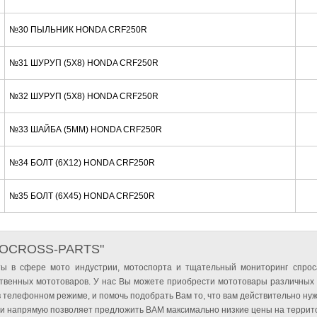
№30 ПЫЛЬНИК HONDA CRF250R
№31 ШУРУП (5X8) HONDA CRF250R
№32 ШУРУП (5X8) HONDA CRF250R
№33 ШАЙБА (5MM) HONDA CRF250R
№34 БОЛТ (6X12) HONDA CRF250R
№35 БОЛТ (6X45) HONDA CRF250R
TOCROSS-PARTS"
ы в сфере мото индустрии, мотоспорта и тщательный мониторинг спрос
твенных мототоваров. У нас Вы можете приобрести мототовары различных
 телефонном режиме, и помочь подобрать Вам то, что вам действительно нуж
и напрямую позволяет предложить ВАМ максимально низкие цены на террито