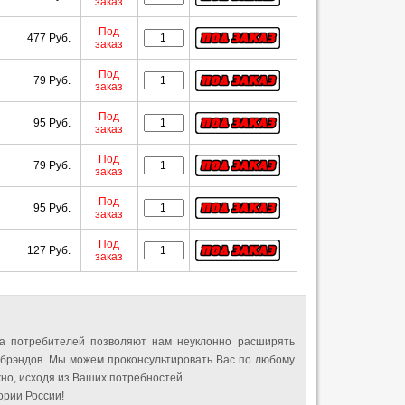
заказ
Под
477 Руб.
заказ
Под
79 Руб.
заказ
Под
95 Руб.
заказ
Под
79 Руб.
заказ
Под
95 Руб.
заказ
Под
127 Руб.
заказ
а потребителей позволяют нам неуклонно расширять
 брэндов. Мы можем проконсультировать Вас по любому
но, исходя из Ваших потребностей.
рии России!