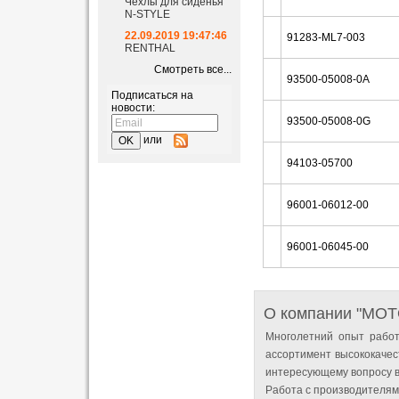
Чехлы для сиденья
N-STYLE
22.09.2019 19:47:46
91283-ML7-003
RENTHAL
Смотреть все...
93500-05008-0A
Подписаться на
новости:
93500-05008-0G
или
94103-05700
96001-06012-00
96001-06045-00
О компании "MO
Многолетний опыт работ
ассортимент высококачес
интересующему вопросу в
Работа с производителям