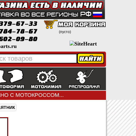
(пусто)
arts.ru
ЗАНО С МОТОКРОССОМ...
АЯТНИК