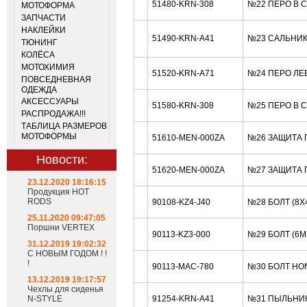
51480-KRN-308
№22 ПЕРО В 
МОТОФОРМА
ЗАПЧАСТИ
НАКЛЕЙКИ
51490-KRN-A41
№23 САЛЬНИК
ТЮНИНГ
КОЛЁСА
МОТОХИМИЯ
51520-KRN-A71
№24 ПЕРО ЛЕ
ПОВСЕДНЕВНАЯ
ОДЕЖДА
АКСЕССУАРЫ
51580-KRN-308
№25 ПЕРО В 
РАСПРОДАЖА!!!
ТАБЛИЦА РАЗМЕРОВ
МОТОФОРМЫ
51610-MEN-000ZA
№26 ЗАЩИТА 
Новости:
51620-MEN-000ZA
№27 ЗАЩИТА 
23.12.2020 18:16:15
Продукция HOT
RODS
90108-KZ4-J40
№28 БОЛТ (8X
25.11.2020 09:47:05
Поршни VERTEX
90113-KZ3-000
№29 БОЛТ (6
31.12.2019 19:02:32
С НОВЫМ ГОДОМ ! !
!
90113-MAC-780
№30 БОЛТ HO
13.12.2019 19:17:57
Чехлы для сиденья
N-STYLE
91254-KRN-A41
№31 ПЫЛЬНИК