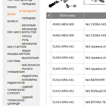
ТОР-НОЙ ЦИЛИНДР
ПЕРЕДНЕЕ
КРЫЛО
ПЕРЕДНЯЯ
ВИЛКА
#
OEM номер
ПЕРЕДНЕЕ
КОЛЕСО
45461-MEN-000
№1 СКОБА HO
БЕНЗОБАК
МЕХАНИЗМ
ПЕР-НИЯ СКОРОСТЕЙ
45462-MEN-000
№2 СКОБА HO
ТРОСЫ
РУЛЬ
МЕХАНИЗМ
51401-KRN-A41
№3 пружина (
КИК-СТАРТЕРА
ЛЕВАЯ
КРЫШКА КАРТЕРА
51403-KRN-A41
№3 пружина (
ВЫХЛОПНАЯ
СИСТЕМА
МАСЛОНАСОС
51402-KRN-A71
№3 пружина (
РЫЧАГИ
УПРАВЛЕНИЯ
РАДИАТОРЫ
БОКОВИНЫ
51410-KRN-A41
№4 ВЕРХНЯЯ 
РАДИАТОРОВ
ЗАДНИЙ
ТОРМОЗНОЙ
51412-KRN-A51
№5 КОЛЬЦО H
СУППОРТ
ЗАДНИЙ
ТОРМОЗНОЙ
51414-KRN-A41
№6 ВТУЛКА Т
ЦИЛИНДР