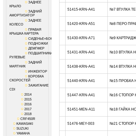
ЗАДНЕЕ
КРЫЛО
51415-KRN-A41
№7 ВТУЛКА Т
ЗАДНИЙ
АМОРТИЗАТОР
ЗАДНЕЕ
51420-KRN-A51
№8 ПЕРО ПРА
КОЛЕСО
ПРАВАЯ
КРЫШКА КАРТЕРА
51430-KRN-A71
№9 КАРТРИДЖ
СИДЕНЬЕ+БОКОВИНЫ
ПОДНОЖКИ
ДЕМПФЕР
51431-KRN-A41
№10 ВТУЛКА 
ПОДШИПНИКИ
РУЛЕВЫЕ
ЗАДНИЙ
МАЯТНИК
51438-KRN-A41
№14 ВТУЛКА 
ИНЖЕКТОР
КОРОБКА
СКОРОСТЕЙ
51440-KRN-A41
№15 ПРОБКА 
ЗАЖИГАНИЕ
CDI
2014
51447-KRN-A41
№16 СТОПОР 
2015
2016
2017
51451-MEN-A11
№18 ГАЙКА H
2018
CRF450R
51476-MEY-003
№21 СТОПОР 
KAWASAKI
SUZUKI
YAMAHA