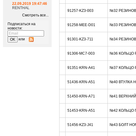
22.09.2019 19:47:46
RENTHAL
91257-KZ3-003
№32 РЕЗИНОВ
Смотреть все...
Подписаться на
91258-MEE-D01
№33 РЕЗИНОВО
новости:
91301-KZ3-711
№34 РЕЗИНОВО
или
91306-MC7-003
№36 КОЛЬЦО 
91351-KRN-A41
№37 КОЛЬЦО Р
51436-KRN-A51
№40 ВТУЛКА 
51450-KRN-A71
№41 ВЕРХНИЙ
51453-KRN-A51
№42 КОЛЬЦО 
51456-KZ3-J41
№43 БОЛТ HO