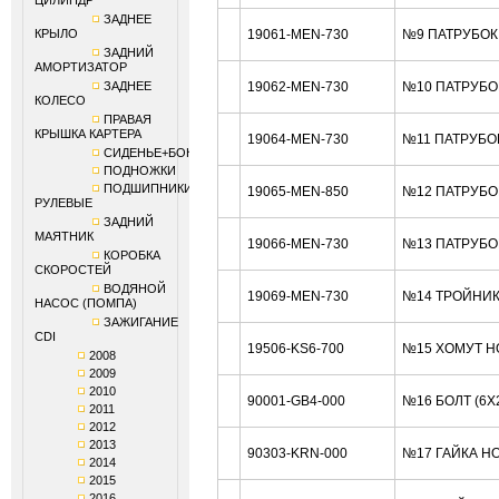
ЦИЛИНДР
ЗАДНЕЕ
КРЫЛО
19061-MEN-730
№9 ПАТРУБОК
ЗАДНИЙ
АМОРТИЗАТОР
ЗАДНЕЕ
19062-MEN-730
№10 ПАТРУБО
КОЛЕСО
ПРАВАЯ
КРЫШКА КАРТЕРА
19064-MEN-730
№11 ПАТРУБО
СИДЕНЬЕ+БОКОВИНЫ
ПОДНОЖКИ
ПОДШИПНИКИ
19065-MEN-850
№12 ПАТРУБО
РУЛЕВЫЕ
ЗАДНИЙ
МАЯТНИК
19066-MEN-730
№13 ПАТРУБО
КОРОБКА
СКОРОСТЕЙ
ВОДЯНОЙ
19069-MEN-730
№14 ТРОЙНИК
НАСОС (ПОМПА)
ЗАЖИГАНИЕ
CDI
19506-KS6-700
№15 ХОМУТ H
2008
2009
2010
90001-GB4-000
№16 БОЛТ (6X
2011
2012
2013
90303-KRN-000
№17 ГАЙКА H
2014
2015
2016