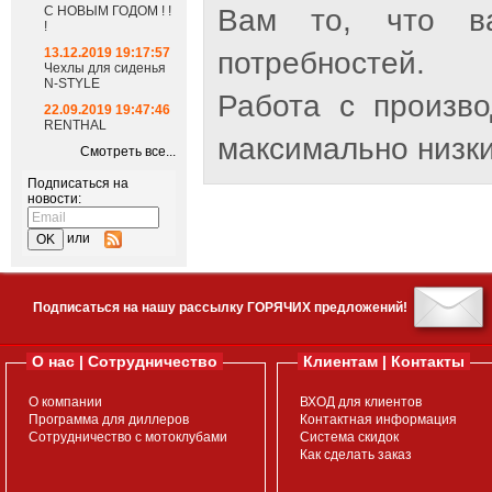
С НОВЫМ ГОДОМ ! !
Вам то, что ва
!
13.12.2019 19:17:57
потребностей.
Чехлы для сиденья
N-STYLE
Работа с произв
22.09.2019 19:47:46
RENTHAL
максимально низки
Смотреть все...
Подписаться на
новости:
или
Подписаться на нашу рассылку ГОРЯЧИХ предложений!
О нас | Сотрудничество
Клиентам | Контакты
О компании
ВХОД для клиентов
Программа для диллеров
Контактная информация
Сотрудничество с мотоклубами
Система скидок
Как сделать заказ