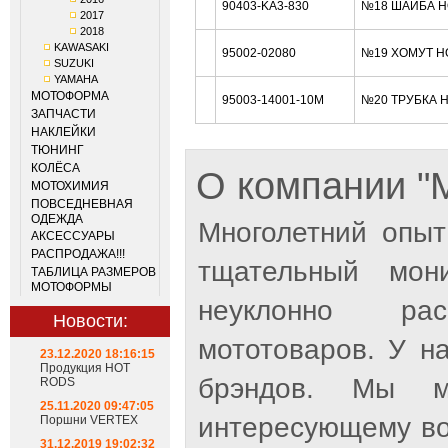
90403-KA3-830
№18 ШАЙБА H
2017
2018
KAWASAKI
95002-02080
№19 ХОМУТ H
SUZUKI
YAMAHA
МОТОФОРМА
95003-14001-10M
№20 ТРУБКА 
ЗАПЧАСТИ
НАКЛЕЙКИ
ТЮНИНГ
КОЛЁСА
О компании 
МОТОХИМИЯ
ПОВСЕДНЕВНАЯ
ОДЕЖДА
Многолетний опыт
АКСЕССУАРЫ
РАСПРОДАЖА!!!
тщательный мон
ТАБЛИЦА РАЗМЕРОВ
МОТОФОРМЫ
неуклонно рас
Новости:
мототоваров. У н
23.12.2020 18:16:15
Продукция HOT
брэндов. Мы м
RODS
25.11.2020 09:47:05
интересующему во
Поршни VERTEX
31.12.2019 19:02:32