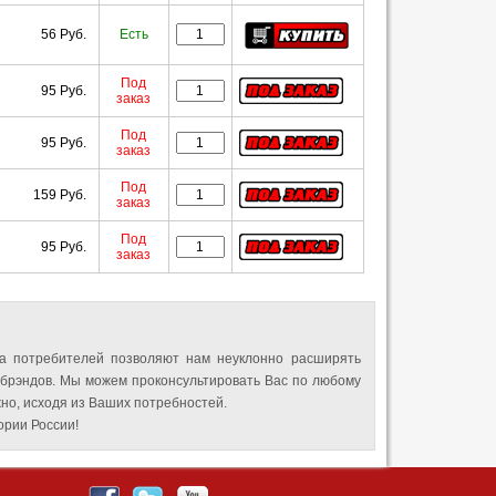
56 Руб.
Есть
Под
95 Руб.
заказ
Под
95 Руб.
заказ
Под
159 Руб.
заказ
Под
95 Руб.
заказ
а потребителей позволяют нам неуклонно расширять
 брэндов. Мы можем проконсультировать Вас по любому
но, исходя из Ваших потребностей.
рии России!