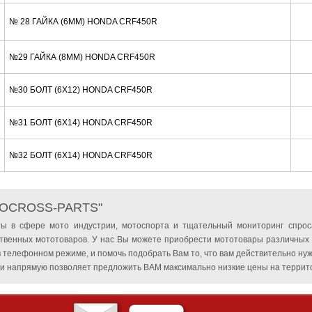
№ 28 ГАЙКА (6MM) HONDA CRF450R
№29 ГАЙКА (8MM) HONDA CRF450R
№30 БОЛТ (6X12) HONDA CRF450R
№31 БОЛТ (6X14) HONDA CRF450R
№32 БОЛТ (6X14) HONDA CRF450R
TOCROSS-PARTS"
ы в сфере мото индустрии, мотоспорта и тщательный мониторинг спрос
твенных мототоваров. У нас Вы можете приобрести мототовары различных
 телефонном режиме, и помочь подобрать Вам то, что вам действительно нуж
и напрямую позволяет предложить ВАМ максимально низкие цены на террито