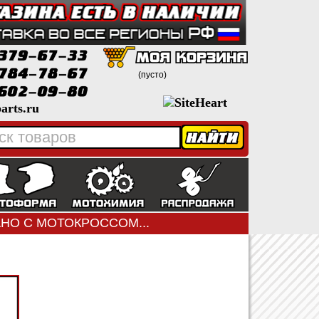
(пусто)
arts.ru
ЗАНО С МОТОКРОССОМ...