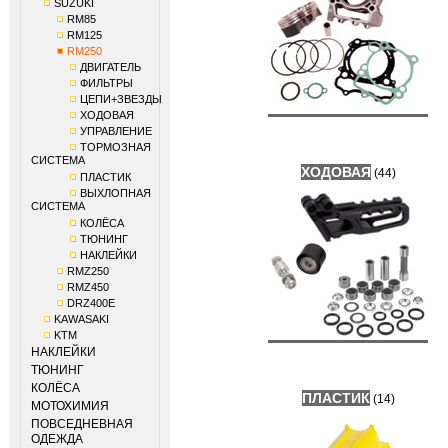
SUZUKI
RM85
RM125
RM250
ДВИГАТЕЛЬ
ФИЛЬТРЫ
ЦЕПИ+ЗВЕЗДЫ
ХОДОВАЯ
УПРАВЛЕНИЕ
ТОРМОЗНАЯ
СИСТЕМА
ХОДОВАЯ
(44)
ПЛАСТИК
ВЫХЛОПНАЯ
СИСТЕМА
КОЛЁСА
ТЮНИНГ
НАКЛЕЙКИ
RMZ250
RMZ450
DRZ400E
KAWASAKI
KTM
НАКЛЕЙКИ
ТЮНИНГ
КОЛЁСА
ПЛАСТИК
(14)
МОТОХИМИЯ
ПОВСЕДНЕВНАЯ
ОДЕЖДА