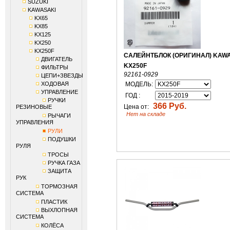
SUZUKI
KAWASAKI
KX65
KX85
KX125
KX250
KX250F
САЛЕЙНТБЛОК (ОРИГИНАЛ) KAW
ДВИГАТЕЛЬ
KX250F
ФИЛЬТРЫ
92161-0929
ЦЕПИ+ЗВЕЗДЫ
ХОДОВАЯ
МОДЕЛЬ:
УПРАВЛЕНИЕ
ГОД :
РУЧКИ
366 Руб.
Цена от:
РЕЗИНОВЫЕ
Нет на складе
РЫЧАГИ
УПРАВЛЕНИЯ
РУЛИ
ПОДУШКИ
РУЛЯ
ТРОСЫ
РУЧКА ГАЗА
ЗАЩИТА
РУК
ТОРМОЗНАЯ
СИСТЕМА
ПЛАСТИК
ВЫХЛОПНАЯ
СИСТЕМА
КОЛЁСА