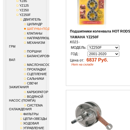
YZ85
YZ125
YZ250
YZ250F
ДВИГАТЕЛЬ
ЦИЛИНДР
ШАТУНЫ+ПОДШИПНИКИ
Подшипники коленвала HOT ROD
КЛАПАНЫ
YAMAHA YZ250F
НАПРАВЛЯЮЩИЕ
K021-
МЕХАНИЗМ
ГРМ
МОДЕЛЬ:
ПОРШНИ
ГОД :
БАЛАНСИРОВОЧНЫЙ
6837 Руб.
ВАЛ
Цена от:
Нет на складе
МАСЛОНАСОС
ПРОКЛАДКИ
СЦЕПЛЕНИЕ
САЛЬНИКИ
СВЕЧИ
ЗАЖИГАНИЯ
КАРБЮРАТОР
ВОДЯНОЙ
НАСОС (ПОМПА)
СИСТЕМА
ОХЛАЖДЕНИЯ
ФИЛЬТРЫ
ЦЕПИ+ЗВЕЗДЫ
ХОДОВАЯ
УПРАВЛЕНИЕ