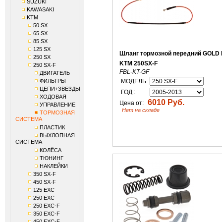
SUZUKI
KAWASAKI
KTM
50 SX
65 SX
85 SX
125 SX
Шланг тормозной передний GOLD
250 SX
KTM 250SX-F
250 SX-F
FBL-KT-GF
ДВИГАТЕЛЬ
ФИЛЬТРЫ
МОДЕЛЬ:
ЦЕПИ+ЗВЕЗДЫ
ГОД :
ХОДОВАЯ
6010 Руб.
Цена от:
УПРАВЛЕНИЕ
Нет на складе
ТОРМОЗНАЯ
СИСТЕМА
ПЛАСТИК
ВЫХЛОПНАЯ
СИСТЕМА
КОЛЁСА
ТЮНИНГ
НАКЛЕЙКИ
350 SX-F
450 SX-F
125 EXC
250 EXC
250 EXC-F
350 EXC-F
450 EXC-F