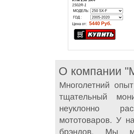
KTM 250 SX-F
1502R-1
МОДЕЛЬ:
ГОД :
5440 Руб.
Цена от:
О компании 
Многолетний опыт
тщательный мон
неуклонно рас
мототоваров. У н
брэндов. Мы м