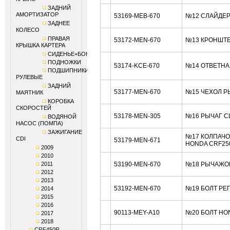
ЗАДНИЙ
АМОРТИЗАТОР
53169-MEB-670
№12 СЛАЙДЕР
ЗАДНЕЕ
КОЛЕСО
ПРАВАЯ
53172-MEN-670
№13 КРОНШТЕ
КРЫШКА КАРТЕРА
СИДЕНЬЕ+БОКОВИНЫ
ПОДНОЖКИ
53174-KCE-670
№14 ОТВЕТНА
ПОДШИПНИКИ
РУЛЕВЫЕ
ЗАДНИЙ
53177-MEN-670
№15 ЧЕХОЛ Р
МАЯТНИК
КОРОБКА
СКОРОСТЕЙ
53178-MEN-305
№16 РЫЧАГ С
ВОДЯНОЙ
НАСОС (ПОМПА)
ЗАЖИГАНИЕ
№17 КОЛПАЧО
CDI
53179-MEN-671
HONDA CRF25
2009
2010
2011
53190-MEN-670
№18 РЫЧАЖОК
2012
2013
53192-MEN-670
№19 БОЛТ РЕ
2014
2015
2016
90113-MEY-A10
№20 БОЛТ HO
2017
2018
CRF450R