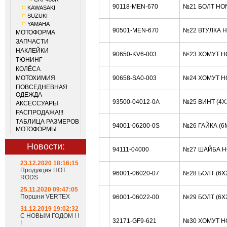
90118-MEN-670
№21 БОЛТ HO
KAWASAKI
SUZUKI
YAMAHA
90501-MEN-670
№22 ВТУЛКА 
МОТОФОРМА
ЗАПЧАСТИ
НАКЛЕЙКИ
90650-KV6-003
№23 ХОМУТ H
ТЮНИНГ
КОЛЁСА
МОТОХИМИЯ
90658-SA0-003
№24 ХОМУТ H
ПОВСЕДНЕВНАЯ
ОДЕЖДА
93500-04012-0A
№25 ВИНТ (4X
АКСЕССУАРЫ
РАСПРОДАЖА!!!
ТАБЛИЦА РАЗМЕРОВ
94001-06200-0S
№26 ГАЙКА (6
МОТОФОРМЫ
Новости:
94111-04000
№27 ШАЙБА H
23.12.2020 18:16:15
Продукция HOT
96001-06020-07
№28 БОЛТ (6X
RODS
25.11.2020 09:47:05
Поршни VERTEX
96001-06022-00
№29 БОЛТ (6X
31.12.2019 19:02:32
С НОВЫМ ГОДОМ ! !
32171-GF9-621
№30 ХОМУТ H
!