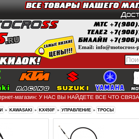
Email: info@motocross-p
ернет-магазин: У НАС ВЫ НАЙДЕТЕ ВСЕ ЧТО СВЯ
И
KAWASAKI
KX450F
УПРАВЛЕНИЕ
ТРОСЫ
»
»
»
»