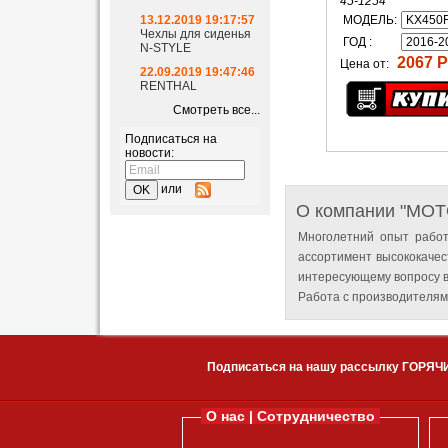
45-1254
13.12.2019 19:17:57
МОДЕЛЬ:
Чехлы для сиденья
ГОД :
N-STYLE
2067 Р
Цена от:
22.09.2019 19:47:46
RENTHAL
Смотреть все...
Подписаться на
новости:
или
О компании "MO
Многолетний опыт работ
ассортимент высококачес
интересующему вопросу в
Работа с производителям
Подписаться на нашу рассылку ГОРЯЧ
О нас | Сотрудничество