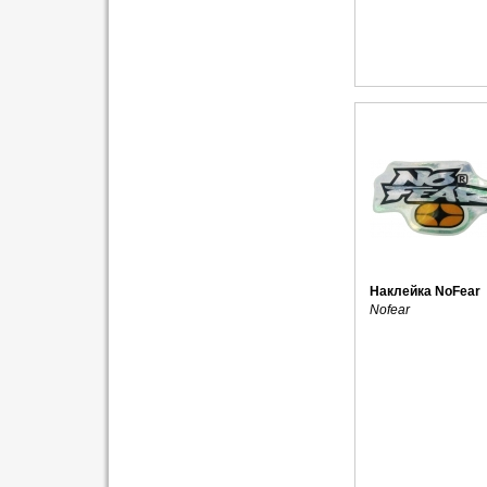
Наклейка NoFear
Nofear