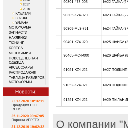
90301-473-003
№22 ГАЙКА (6
2017
2018
KAWASAKI
90305-KZ4-J20
№23 ГАЙКА (2
SUZUKI
YAMAHA
МОТОФОРМА
90309-ML3-791
№24 ГАЙКА (8
ЗАПЧАСТИ
НАКЛЕЙКИ
90401-KZ4-J20
№25 ШАЙБА (
ТЮНИНГ
КОЛЁСА
МОТОХИМИЯ
90465-MC4-000
№26 ШАЙБА (
ПОВСЕДНЕВНАЯ
ОДЕЖДА
АКСЕССУАРЫ
91051-KZ4-J21
№27 ПОДШИП
РАСПРОДАЖА!!!
ТАБЛИЦА РАЗМЕРОВ
МОТОФОРМЫ
91052-KZ4-J21
№28 ПОДШИП
Новости:
91251-KZ4-J21
№29 ПЫЛЬНИК
23.12.2020 18:16:15
Продукция HOT
RODS
25.11.2020 09:47:05
Поршни VERTEX
О компании 
31.12.2019 19:02:32