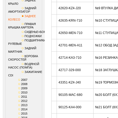
ЗАДНЕЕ
КРЫЛО
42620-KZ4-J20
№9 ВТУЛКА Д
ЗАДНИЙ
АМОРТИЗАТОР
ЗАДНЕЕ
КОЛЕСО
42635-KRN-710
№10 СТУПИЦА
ПРАВАЯ
КРЫШКА КАРТЕРА
СИДЕНЬЕ+БОКОВИНЫ
42650-MEN-710
№11 СТУПИЦА
ПОДНОЖКИ
ПОДШИПНИКИ
РУЛЕВЫЕ
42701-MEN-A11
№12 ОБОД ЗАД
ЗАДНИЙ
МАЯТНИК
КОРОБКА
42714-KA3-710
№16 РЕЗИНКА
СКОРОСТЕЙ
ВОДЯНОЙ
НАСОС (ПОМПА)
42717-329-000
№18 ЗАГЛУШК
ЗАЖИГАНИЕ
CDI
2007
43351-KZ4-J40
№19 ТОРМОЗН
2008
2009
2010
90105-MAC-680
№20 БОЛТ (6X
2011
2012
2013
90125-KA4-000
№21 БОЛТ (8X
2014
2015
2016