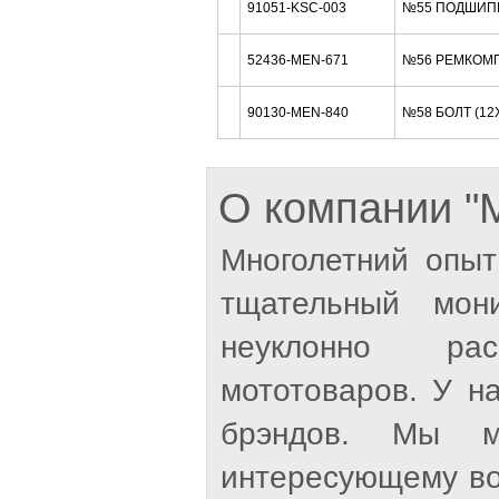
91051-KSC-003
№55 ПОДШИП
52436-MEN-671
№56 РЕМКОМП
90130-MEN-840
№58 БОЛТ (12
О компании 
Многолетний опыт
тщательный мон
неуклонно рас
мототоваров. У н
брэндов. Мы м
интересующему во