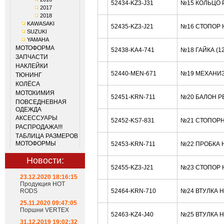
52434-KZ3-J31
№15 КОЛЬЦО Р
2017
2018
KAWASAKI
52435-KZ3-J21
№16 СТОПОР 
SUZUKI
YAMAHA
МОТОФОРМА
52438-KA4-741
№18 ГАЙКА (1
ЗАПЧАСТИ
НАКЛЕЙКИ
52440-MEN-671
№19 МЕХАНИЗ
ТЮНИНГ
КОЛЁСА
МОТОХИМИЯ
52451-KRN-711
№20 БАЛОН Р
ПОВСЕДНЕВНАЯ
ОДЕЖДА
АКСЕССУАРЫ
52452-KS7-831
№21 СТОПОРН
РАСПРОДАЖА!!!
ТАБЛИЦА РАЗМЕРОВ
МОТОФОРМЫ
52453-KRN-711
№22 ПРОБКА 
Новости:
52455-KZ3-J21
№23 СТОПОР 
23.12.2020 18:16:15
Продукция HOT
RODS
52464-KRN-710
№24 ВТУЛКА 
25.11.2020 09:47:05
Поршни VERTEX
52463-KZ4-J40
№25 ВТУЛКА 
31.12.2019 19:02:32