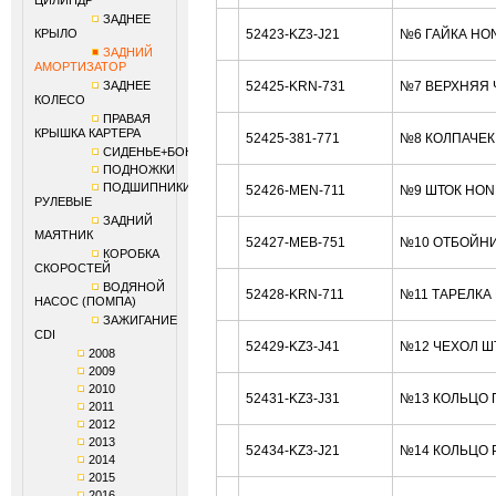
ЦИЛИНДР
ЗАДНЕЕ
КРЫЛО
52423-KZ3-J21
№6 ГАЙКА HO
ЗАДНИЙ
АМОРТИЗАТОР
ЗАДНЕЕ
52425-KRN-731
№7 ВЕРХНЯЯ 
КОЛЕСО
ПРАВАЯ
КРЫШКА КАРТЕРА
52425-381-771
№8 КОЛПАЧЕК
СИДЕНЬЕ+БОКОВИНЫ
ПОДНОЖКИ
ПОДШИПНИКИ
52426-MEN-711
№9 ШТОК HON
РУЛЕВЫЕ
ЗАДНИЙ
МАЯТНИК
52427-MEB-751
№10 ОТБОЙНИ
КОРОБКА
СКОРОСТЕЙ
ВОДЯНОЙ
52428-KRN-711
№11 ТАРЕЛКА
НАСОС (ПОМПА)
ЗАЖИГАНИЕ
CDI
52429-KZ3-J41
№12 ЧЕХОЛ Ш
2008
2009
2010
52431-KZ3-J31
№13 КОЛЬЦО 
2011
2012
2013
52434-KZ3-J21
№14 КОЛЬЦО Р
2014
2015
2016