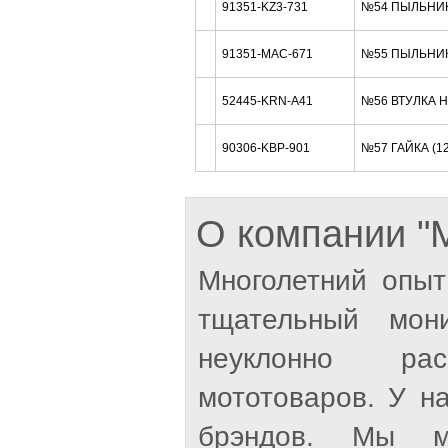
91351-KZ3-731
№54 ПЫЛЬНИК
91351-MAC-671
№55 ПЫЛЬНИК
52445-KRN-A41
№56 ВТУЛКА 
90306-KBP-901
№57 ГАЙКА (1
О компании 
Многолетний опыт
тщательный мон
неуклонно рас
мототоваров. У н
брэндов. Мы м