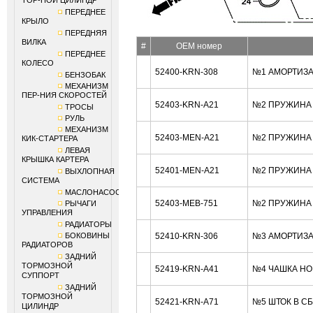
ТОР-НОЙ ЦИЛИНДР
ПЕРЕДНЕЕ
КРЫЛО
ПЕРЕДНЯЯ
ВИЛКА
#
OEM номер
ПЕРЕДНЕЕ
КОЛЕСО
52400-KRN-308
№1 АМОРТИЗА
БЕНЗОБАК
МЕХАНИЗМ
ПЕР-НИЯ СКОРОСТЕЙ
52403-KRN-A21
№2 ПРУЖИНА (
ТРОСЫ
РУЛЬ
МЕХАНИЗМ
52403-MEN-A21
№2 ПРУЖИНА (
КИК-СТАРТЕРА
ЛЕВАЯ
КРЫШКА КАРТЕРА
52401-MEN-A21
№2 ПРУЖИНА (
ВЫХЛОПНАЯ
СИСТЕМА
МАСЛОНАСОС
52403-MEB-751
№2 ПРУЖИНА (
РЫЧАГИ
УПРАВЛЕНИЯ
РАДИАТОРЫ
БОКОВИНЫ
52410-KRN-306
№3 АМОРТИЗА
РАДИАТОРОВ
ЗАДНИЙ
ТОРМОЗНОЙ
52419-KRN-A41
№4 ЧАШКА HO
СУППОРТ
ЗАДНИЙ
ТОРМОЗНОЙ
52421-KRN-A71
№5 ШТОК В С
ЦИЛИНДР