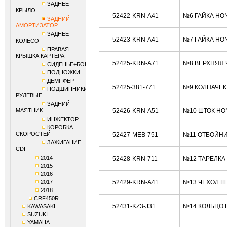
ЗАДНЕЕ
КРЫЛО
52422-KRN-A41
№6 ГАЙКА HO
ЗАДНИЙ
АМОРТИЗАТОР
ЗАДНЕЕ
52423-KRN-A41
№7 ГАЙКА HO
КОЛЕСО
ПРАВАЯ
КРЫШКА КАРТЕРА
52425-KRN-A71
№8 ВЕРХНЯЯ 
СИДЕНЬЕ+БОКОВИНЫ
ПОДНОЖКИ
ДЕМПФЕР
52425-381-771
№9 КОЛПАЧЕК
ПОДШИПНИКИ
РУЛЕВЫЕ
ЗАДНИЙ
МАЯТНИК
52426-KRN-A51
№10 ШТОК HO
ИНЖЕКТОР
КОРОБКА
СКОРОСТЕЙ
52427-MEB-751
№11 ОТБОЙНИ
ЗАЖИГАНИЕ
CDI
2014
52428-KRN-711
№12 ТАРЕЛКА
2015
2016
2017
52429-KRN-A41
№13 ЧЕХОЛ Ш
2018
CRF450R
52431-KZ3-J31
№14 КОЛЬЦО 
KAWASAKI
SUZUKI
YAMAHA