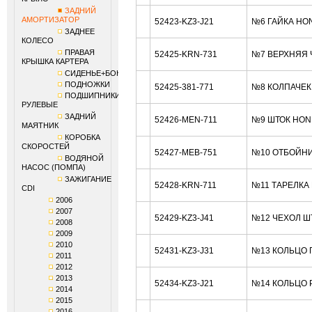
ЗАДНИЙ
АМОРТИЗАТОР
52423-KZ3-J21
№6 ГАЙКА HO
ЗАДНЕЕ
КОЛЕСО
ПРАВАЯ
52425-KRN-731
№7 ВЕРХНЯЯ 
КРЫШКА КАРТЕРА
СИДЕНЬЕ+БОКОВИНЫ
ПОДНОЖКИ
52425-381-771
№8 КОЛПАЧЕК
ПОДШИПНИКИ
РУЛЕВЫЕ
ЗАДНИЙ
52426-MEN-711
№9 ШТОК HON
МАЯТНИК
КОРОБКА
СКОРОСТЕЙ
52427-MEB-751
№10 ОТБОЙНИ
ВОДЯНОЙ
НАСОС (ПОМПА)
ЗАЖИГАНИЕ
52428-KRN-711
№11 ТАРЕЛКА
CDI
2006
2007
52429-KZ3-J41
№12 ЧЕХОЛ Ш
2008
2009
2010
52431-KZ3-J31
№13 КОЛЬЦО 
2011
2012
2013
52434-KZ3-J21
№14 КОЛЬЦО Р
2014
2015
2016