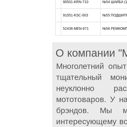
90501-KRN-710
№54 ШАЙБА (
91051-KSC-003
№55 ПОДШИП
52436-MEN-671
№56 РЕМКОМП
О компании 
Многолетний опыт
тщательный мон
неуклонно рас
мототоваров. У н
брэндов. Мы м
интересующему во