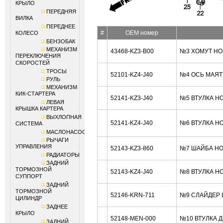
КРЫЛО
ПЕРЕДНЯЯ
ВИЛКА
ПЕРЕДНЕЕ
#
OEM номер
КОЛЕСО
БЕНЗОБАК
МЕХАНИЗМ
43468-KZ3-B00
№3 ХОМУТ HO
ПЕРЕКЛЮЧЕНИЯ
СКОРОСТЕЙ
ТРОСЫ
52101-KZ4-J40
№4 ОСЬ МАЯТ
РУЛЬ
МЕХАНИЗМ
КИК-СТАРТЕРА
52141-KZ3-J40
№5 ВТУЛКА H
ЛЕВАЯ
КРЫШКА КАРТЕРА
ВЫХЛОПНАЯ
52141-KZ4-J40
№6 ВТУЛКА H
СИСТЕМА
МАСЛОНАСОС
РЫЧАГИ
УПРАВЛЕНИЯ
52143-KZ3-860
№7 ШАЙБА HO
РАДИАТОРЫ
ЗАДНИЙ
ТОРМОЗНОЙ
52143-KZ4-J40
№8 ВТУЛКА H
СУППОРТ
ЗАДНИЙ
ТОРМОЗНОЙ
52146-KRN-711
№9 СЛАЙДЕР 
ЦИЛИНДР
ЗАДНЕЕ
КРЫЛО
52148-MEN-000
№10 ВТУЛКА 
ЗАДНИЙ