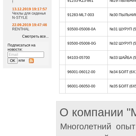
91253-KZ3-861
№29 ПЫЛЬНИК
!
13.12.2019 19:17:57
Чехлы для сиденья
91283-ML7-003
№30 ПЫЛЬНИК
N-STYLE
22.09.2019 19:47:46
RENTHAL
93500-05008-0A
№31 ШУРУП (
Смотреть все...
93500-05008-0G
№32 ШУРУП (
Подписаться на
новости:
94103-05700
№33 ШАЙБА (
или
96001-06012-00
№34 БОЛТ (6X
96001-06050-00
№35 БОЛТ (6X
О компании 
Многолетний опыт