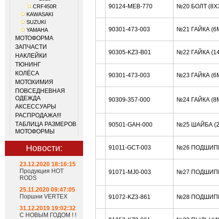
90124-MEB-770
№20 БОЛТ (8X
CRF450R
KAWASAKI
SUZUKI
90301-473-003
№21 ГАЙКА (6
YAMAHA
МОТОФОРМА
ЗАПЧАСТИ
90305-KZ3-B01
№22 ГАЙКА (1
НАКЛЕЙКИ
ТЮНИНГ
КОЛЁСА
90301-473-003
№23 ГАЙКА (6
МОТОХИМИЯ
ПОВСЕДНЕВНАЯ
ОДЕЖДА
90309-357-000
№24 ГАЙКА (8
АКСЕССУАРЫ
РАСПРОДАЖА!!!
ТАБЛИЦА РАЗМЕРОВ
90501-GAH-000
№25 ШАЙБА (2
МОТОФОРМЫ
Новости:
91011-GCT-003
№26 ПОДШИП
23.12.2020 18:16:15
Продукция HOT
91071-MJ0-003
№27 ПОДШИПН
RODS
25.11.2020 09:47:05
Поршни VERTEX
91072-KZ3-861
№28 ПОДШИПН
31.12.2019 19:02:32
С НОВЫМ ГОДОМ ! !