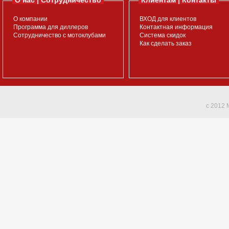
О нас | Сотрудничество
Клиентам | Контакты
О компании
ВХОД для клиентов
Программа для диллеров
Контактная информация
Сотрудничество с мотоклубами
Система скидок
Как сделать заказ
c 2012