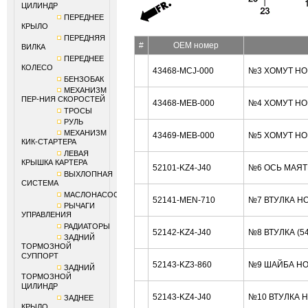
ЦИЛИНДР
ПЕРЕДНЕЕ
КРЫЛО
ПЕРЕДНЯЯ
#
OEM номер
ВИЛКА
ПЕРЕДНЕЕ
КОЛЕСО
43468-MCJ-000
№3 ХОМУТ HO
БЕНЗОБАК
МЕХАНИЗМ
ПЕР-НИЯ СКОРОСТЕЙ
43468-MEB-000
№4 ХОМУТ HO
ТРОСЫ
РУЛЬ
МЕХАНИЗМ
43469-MEB-000
№5 ХОМУТ HO
КИК-СТАРТЕРА
ЛЕВАЯ
КРЫШКА КАРТЕРА
52101-KZ4-J40
№6 ОСЬ МАЯТ
ВЫХЛОПНАЯ
СИСТЕМА
МАСЛОНАСОС
52141-MEN-710
№7 ВТУЛКА H
РЫЧАГИ
УПРАВЛЕНИЯ
РАДИАТОРЫ
52142-KZ4-J40
№8 ВТУЛКА (5
ЗАДНИЙ
ТОРМОЗНОЙ
СУППОРТ
52143-KZ3-860
№9 ШАЙБА HO
ЗАДНИЙ
ТОРМОЗНОЙ
ЦИЛИНДР
52143-KZ4-J40
№10 ВТУЛКА 
ЗАДНЕЕ
КРЫЛО