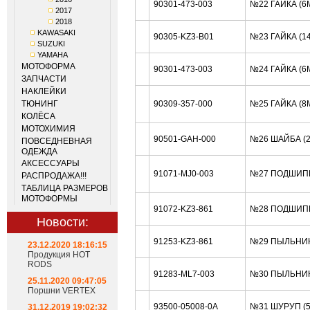
90301-473-003
№22 ГАЙКА (6
2017
2018
KAWASAKI
90305-KZ3-B01
№23 ГАЙКА (1
SUZUKI
YAMAHA
МОТОФОРМА
90301-473-003
№24 ГАЙКА (6
ЗАПЧАСТИ
НАКЛЕЙКИ
ТЮНИНГ
90309-357-000
№25 ГАЙКА (8
КОЛЁСА
МОТОХИМИЯ
90501-GAH-000
№26 ШАЙБА (2
ПОВСЕДНЕВНАЯ
ОДЕЖДА
АКСЕССУАРЫ
91071-MJ0-003
№27 ПОДШИПН
РАСПРОДАЖА!!!
ТАБЛИЦА РАЗМЕРОВ
МОТОФОРМЫ
91072-KZ3-861
№28 ПОДШИПН
Новости:
91253-KZ3-861
№29 ПЫЛЬНИК
23.12.2020 18:16:15
Продукция HOT
RODS
91283-ML7-003
№30 ПЫЛЬНИК
25.11.2020 09:47:05
Поршни VERTEX
93500-05008-0A
№31 ШУРУП (
31.12.2019 19:02:32