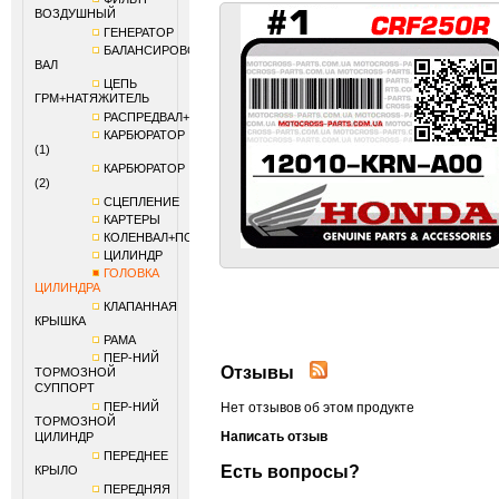
ВОЗДУШНЫЙ
ГЕНЕРАТОР
БАЛАНСИРОВОЧНЫЙ
ВАЛ
ЦЕПЬ
ГРМ+НАТЯЖИТЕЛЬ
РАСПРЕДВАЛ+КЛАПАНЫ
КАРБЮРАТОР
(1)
КАРБЮРАТОР
(2)
СЦЕПЛЕНИЕ
КАРТЕРЫ
КОЛЕНВАЛ+ПОРШЕНЬ
ЦИЛИНДР
ГОЛОВКА
ЦИЛИНДРА
КЛАПАННАЯ
КРЫШКА
РАМА
ПЕР-НИЙ
Отзывы
ТОРМОЗНОЙ
СУППОРТ
ПЕР-НИЙ
Нет отзывов об этом продукте
ТОРМОЗНОЙ
Написать отзыв
ЦИЛИНДР
ПЕРЕДНЕЕ
Есть вопросы?
КРЫЛО
ПЕРЕДНЯЯ