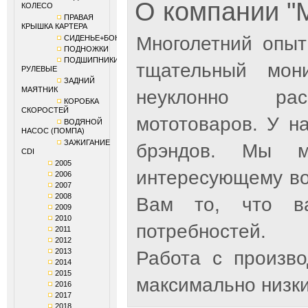
О компании 
КОЛЕСО
ПРАВАЯ
КРЫШКА КАРТЕРА
Многолетний опыт
СИДЕНЬЕ+БОКОВИНЫ
ПОДНОЖКИ
ПОДШИПНИКИ
тщательный мон
РУЛЕВЫЕ
ЗАДНИЙ
МАЯТНИК
неуклонно рас
КОРОБКА
СКОРОСТЕЙ
мототоваров. У н
ВОДЯНОЙ
НАСОС (ПОМПА)
ЗАЖИГАНИЕ
брэндов. Мы м
CDI
2005
интересующему во
2006
2007
2008
Вам то, что ва
2009
2010
потребностей.
2011
2012
2013
Работа с произв
2014
2015
максимально низки
2016
2017
2018