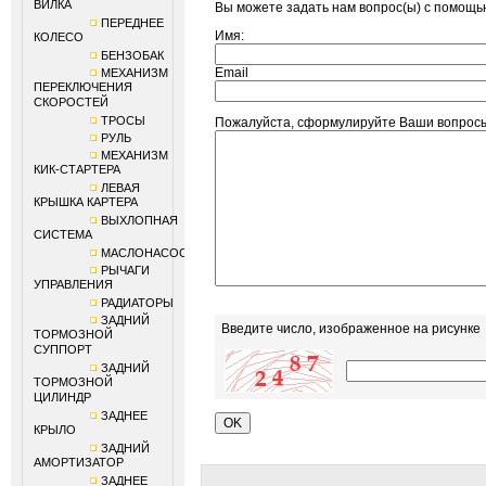
ВИЛКА
Вы можете задать нам вопрос(ы) с помощ
ПЕРЕДНЕЕ
Имя:
КОЛЕСО
БЕНЗОБАК
Email
МЕХАНИЗМ
ПЕРЕКЛЮЧЕНИЯ
СКОРОСТЕЙ
ТРОСЫ
Пожалуйста, сформулируйте Ваши вопр
РУЛЬ
МЕХАНИЗМ
КИК-СТАРТЕРА
ЛЕВАЯ
КРЫШКА КАРТЕРА
ВЫХЛОПНАЯ
СИСТЕМА
МАСЛОНАСОС
РЫЧАГИ
УПРАВЛЕНИЯ
РАДИАТОРЫ
ЗАДНИЙ
Введите число, изображенное на рисунке
ТОРМОЗНОЙ
СУППОРТ
ЗАДНИЙ
ТОРМОЗНОЙ
ЦИЛИНДР
ЗАДНЕЕ
КРЫЛО
ЗАДНИЙ
АМОРТИЗАТОР
ЗАДНЕЕ