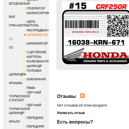
ВОЗДУШНЫЙ
ГЕНЕРАТОР
БАЛАНСИРОВОЧНЫЙ
ВАЛ
ЦЕПЬ
ГРМ+НАТЯЖИТЕЛЬ
РАСПРЕДВАЛ+КЛАПАНЫ
КАРБЮРАТОР
(1)
КАРБЮРАТОР
(2)
СЦЕПЛЕНИЕ
КАРТЕРЫ
КОЛЕНВАЛ+ПОРШЕНЬ
ЦИЛИНДР
ГОЛОВКА
ЦИЛИНДРА
КЛАПАННАЯ
КРЫШКА
РАМА
ПЕР-НИЙ
Отзывы
ТОРМОЗНОЙ
СУППОРТ
ПЕР-НИЙ
Нет отзывов об этом продукте
ТОРМОЗНОЙ
Написать отзыв
ЦИЛИНДР
ПЕРЕДНЕЕ
Есть вопросы?
КРЫЛО
ПЕРЕДНЯЯ