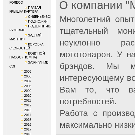
О компании 
КОЛЕСО
ПРАВАЯ
КРЫШКА КАРТЕРА
Многолетний опыт
СИДЕНЬЕ+БОКОВИНЫ
ПОДНОЖКИ
ПОДШИПНИКИ
тщательный мон
РУЛЕВЫЕ
ЗАДНИЙ
МАЯТНИК
неуклонно рас
КОРОБКА
СКОРОСТЕЙ
мототоваров. У н
ВОДЯНОЙ
НАСОС (ПОМПА)
ЗАЖИГАНИЕ
брэндов. Мы м
CDI
2005
интересующему во
2006
2007
2008
Вам то, что ва
2009
2010
потребностей.
2011
2012
2013
Работа с произв
2014
2015
максимально низки
2016
2017
2018