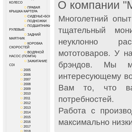
О компании 
КОЛЕСО
ПРАВАЯ
КРЫШКА КАРТЕРА
Многолетний опыт
СИДЕНЬЕ+БОКОВИНЫ
ПОДНОЖКИ
ПОДШИПНИКИ
тщательный мон
РУЛЕВЫЕ
ЗАДНИЙ
МАЯТНИК
неуклонно рас
КОРОБКА
СКОРОСТЕЙ
мототоваров. У н
ВОДЯНОЙ
НАСОС (ПОМПА)
ЗАЖИГАНИЕ
брэндов. Мы м
CDI
2005
интересующему во
2006
2007
2008
Вам то, что ва
2009
2010
потребностей.
2011
2012
2013
Работа с произв
2014
2015
максимально низки
2016
2017
2018