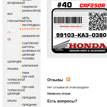
ВОЗДУШНЫЙ
ГЕНЕРАТОР
БАЛАНСИРОВОЧНЫЙ
ВАЛ
ЦЕПЬ
ГРМ+НАТЯЖИТЕЛЬ
РАСПРЕДВАЛ+КЛАПАНЫ
КАРБЮРАТОР
(1)
КАРБЮРАТОР
(2)
СЦЕПЛЕНИЕ
КАРТЕРЫ
КОЛЕНВАЛ+ПОРШЕНЬ
ЦИЛИНДР
ГОЛОВКА
ЦИЛИНДРА
КЛАПАННАЯ
КРЫШКА
РАМА
ПЕР-НИЙ
Отзывы
ТОРМОЗНОЙ
СУППОРТ
ПЕР-НИЙ
Нет отзывов об этом продукте
ТОРМОЗНОЙ
Написать отзыв
ЦИЛИНДР
ПЕРЕДНЕЕ
Есть вопросы?
КРЫЛО
ПЕРЕДНЯЯ