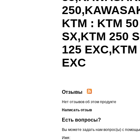
250,
KAWASAK
KTM
:
KTM
5
SX
,
KTM
250
S
125
EXC
,
KTM
EXC
Отзывы
Нет отзывов об этом продукте
Написать отзыв
Есть вопросы?
Вы можете задать нам вопрос(ы) с помощ
Имя: