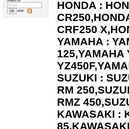
новости:
HONDA
:
HON
или
CR
250,
HOND
CRF
250
X
,
HO
YAMAHA
:
YA
125,
YAMAHA
YZ
450
F
,
YAMA
SUZUKI
:
SUZ
RM
250,
SUZU
RMZ
450,
SUZ
KAWASAKI
:
85,
KAWASAK